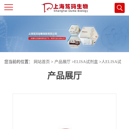
公
司
首
您当前的位置：
网站首页
>
产品展厅
>
ELISA试剂盒
>
人ELISA试
页
产品展厅
剂盒
>
人促肾上腺皮质激素释放激素结合蛋白(CRHBP)酶联免疫试剂
公
盒
司
介
绍