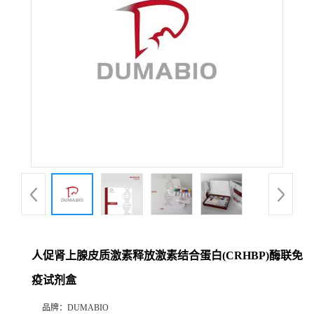
公
司
动
态
产
品
展
人促肾上腺皮质激素释放激素结合蛋白(CRHBP)酶联免
厅
疫试剂盒
证
品牌：
DUMABIO