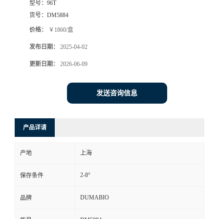
型号：
96T
货号：
DM5884
书
价格：
￥1860/盒
荣
发布日期：
2025-04-02
更新日期：
2026-06-09
誉
联
发送咨询信息
系
产品详请
方
产地
上海
式
2-8°
保存条件
在
DUMABIO
品牌
线