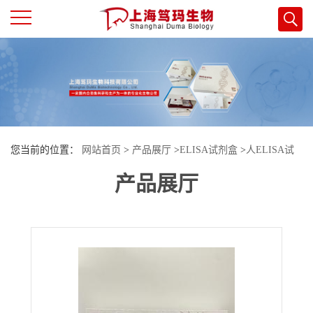
公
司
首
您当前的位置：
网站首页
>
产品展厅
>
ELISA试剂盒
>
人ELISA试
页
产品展厅
剂盒
>
人降钙素原(PCT)酶联免疫试剂盒
公
司
介
绍