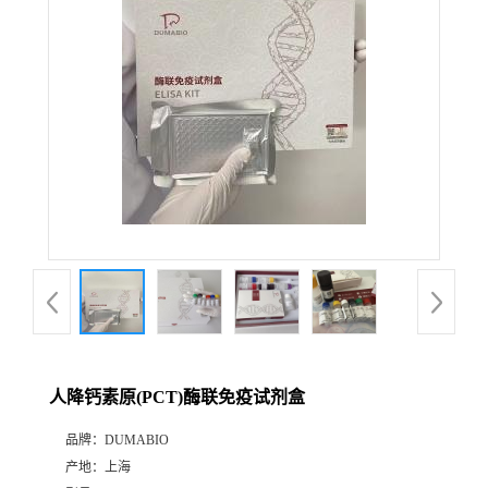
公
司
动
态
产
品
展
人降钙素原(PCT)酶联免疫试剂盒
厅
品牌：
DUMABIO
产地：
上海
证