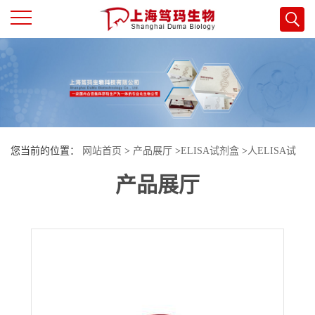
公
司
首
您当前的位置：
网站首页
>
产品展厅
>
ELISA试剂盒
>
人ELISA试
页
产品展厅
剂盒
>
人核孔蛋白37kda(NUP37)酶联免疫试剂盒
公
司
介
绍