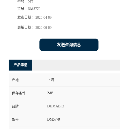
型号：
96T
货号：
DM5779
书
发布日期：
2025-04-09
荣
更新日期：
2026-06-09
誉
发送咨询信息
联
产品详请
系
产地
上海
方
2-8°
保存条件
式
DUMABIO
品牌
在
DM5779
货号
线