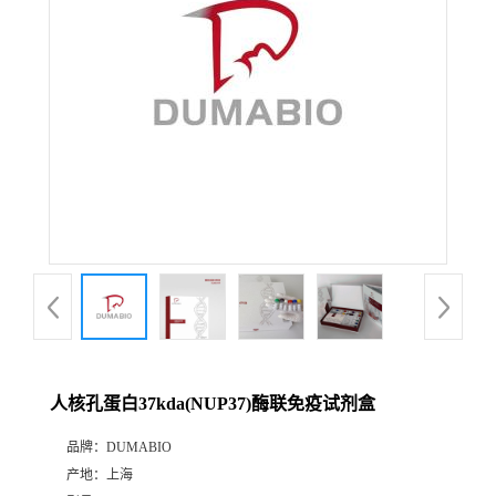
公
司
动
态
产
品
展
人核孔蛋白37kda(NUP37)酶联免疫试剂盒
厅
品牌：
DUMABIO
产地：
上海
证