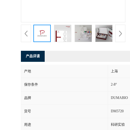
书
荣
誉
联
产品详请
系
产地
上海
方
2-8°
保存条件
式
DUMABIO
品牌
DM5720
货号
在
用途
科研实验
线