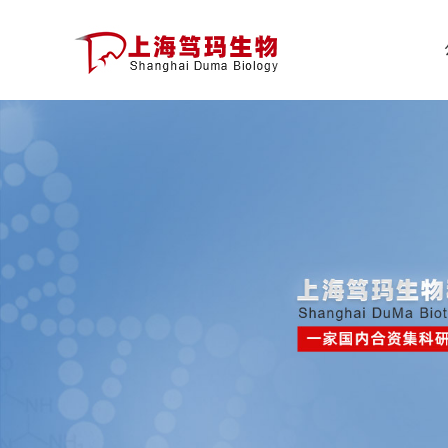
公
司
首
页
公
司
介
绍