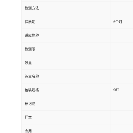
检测方法
留
保质期
6个月
言
适应物种
检测限
数量
英文名称
96T
包装规格
标记物
样本
应用