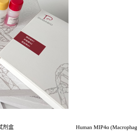
A试剂盒
Human MIP4α (Macrophage 