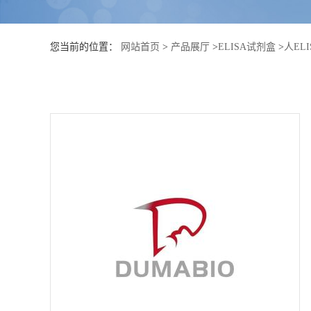
公
您当前的位置：
网站首页
>
产品展厅
>
ELISA试剂盒
>
人EL
司
动
态
产
品
展
厅
证