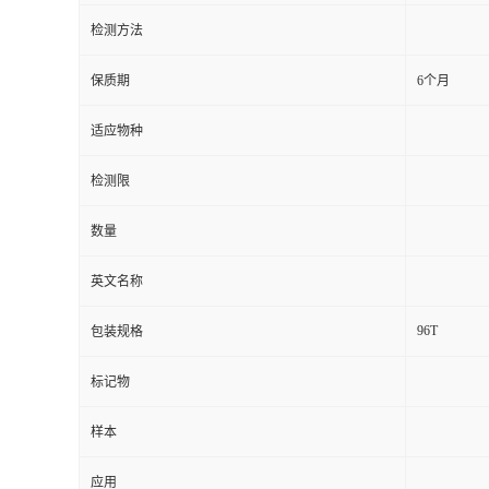
检测方法
留
保质期
6个月
言
适应物种
检测限
数量
英文名称
96T
包装规格
标记物
样本
应用