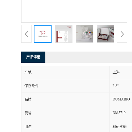
书
荣
誉
联
产品详请
系
产地
上海
方
2-8°
保存条件
式
DUMABIO
品牌
DM5719
货号
在
用途
科研实验
线