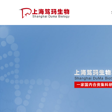
公
司
首
页
公
司
介
绍