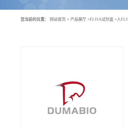
公
您当前的位置：
网站首页
>
产品展厅
>
ELISA试剂盒
>
人EL
司
动
态
产
品
展
厅
证