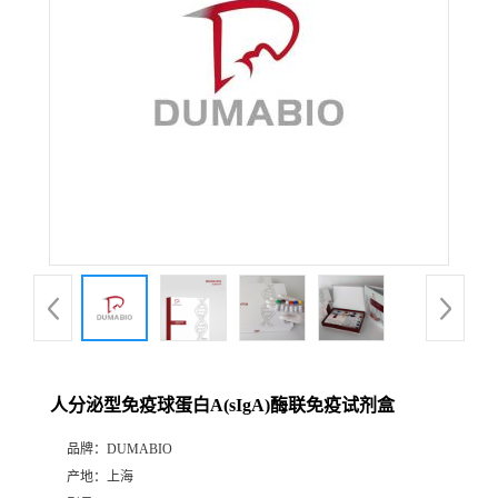
公
司
动
态
产
品
展
人分泌型免疫球蛋白A(sIgA)酶联免疫试剂盒
厅
品牌：
DUMABIO
产地：
上海
证