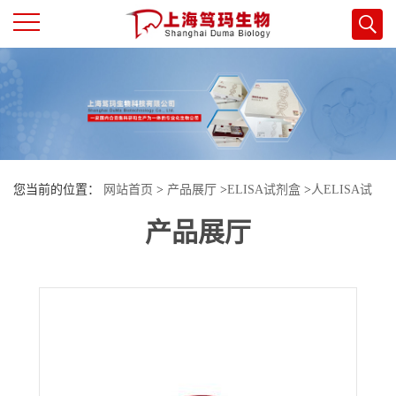
公
司
首
您当前的位置：
网站首页
>
产品展厅
>
ELISA试剂盒
>
人ELISA试
页
产品展厅
剂盒
>
人分泌型免疫球蛋白A(sIgA)酶联免疫试剂盒
公
司
介
绍