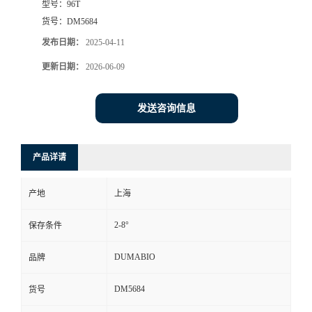
型号：
96T
货号：
DM5684
书
发布日期：
2025-04-11
荣
更新日期：
2026-06-09
誉
发送咨询信息
联
产品详请
系
产地
上海
方
2-8°
保存条件
式
DUMABIO
品牌
在
DM5684
货号
线