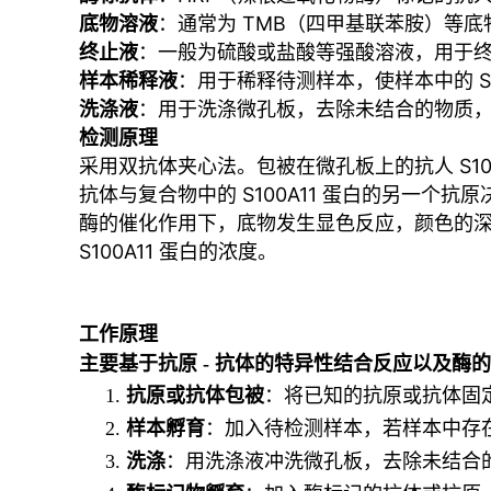
底物溶液
：通常为 TMB（四甲基联苯胺）等底
终止液
：一般为硫酸或盐酸等强酸溶液，用于
样本稀释液
：用于稀释待测样本，使样本中的 S
洗涤液
：用于洗涤微孔板，去除未结合的物质
检测原理
采用双抗体夹心法。包被在微孔板上的抗人 S100
抗体与复合物中的 S100A11 蛋白的另一个
酶的催化作用下，底物发生显色反应，颜色的深浅
S100A11 蛋白的浓度。
工作原理
主要基于抗原
- 抗体的特异性结合反应以及酶
1.
抗原或抗体包被
：将已知的抗原或抗体固
2.
样本孵育
：加入待检测样本，若样本中存
3.
洗涤
：用洗涤液冲洗微孔板，去除未结合