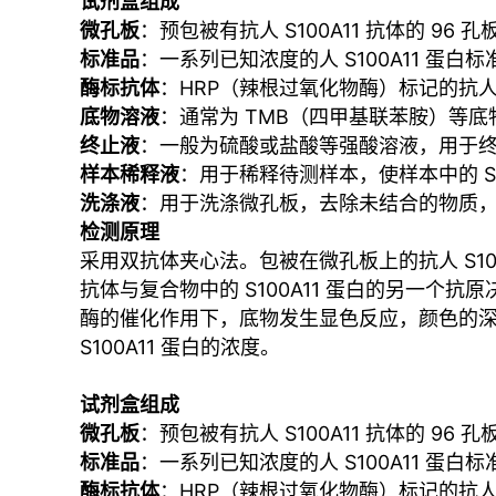
试剂盒组成
微孔板
：预包被有抗人 S100A11 抗体的 96 孔
标准品
：一系列已知浓度的人 S100A11 蛋
酶标抗体
：HRP（辣根过氧化物酶）标记的抗人 S
底物溶液
：通常为 TMB（四甲基联苯胺）等底
终止液
：一般为硫酸或盐酸等强酸溶液，用于
样本稀释液
：用于稀释待测样本，使样本中的 S
洗涤液
：用于洗涤微孔板，去除未结合的物质
检测原理
采用双抗体夹心法。包被在微孔板上的抗人 S100
抗体与复合物中的 S100A11 蛋白的另一个
酶的催化作用下，底物发生显色反应，颜色的深浅
S100A11 蛋白的浓度。
试剂盒组成
微孔板
：预包被有抗人 S100A11 抗体的 96 孔
标准品
：一系列已知浓度的人 S100A11 蛋
酶标抗体
：HRP（辣根过氧化物酶）标记的抗人 S