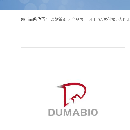
公
您当前的位置：
网站首页
>
产品展厅
>
ELISA试剂盒
>
人EL
司
动
态
产
品
展
厅
证