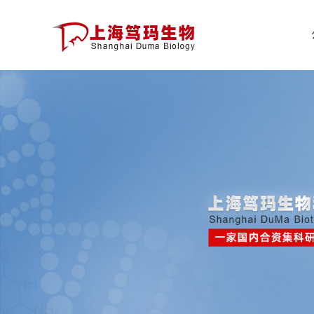
公
司
首
页
公
司
介
绍