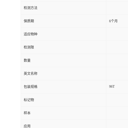
检测方法
留
保质期
6个月
言
适应物种
检测限
数量
英文名称
96T
包装规格
标记物
样本
应用