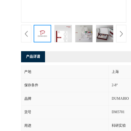
书
荣
誉
联
产品详请
系
产地
上海
方
2-8°
保存条件
式
DUMABIO
品牌
DM5701
货号
在
用途
科研实验
线