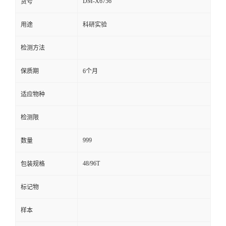
DM-X6756
货号
留
用途
科研实验
言
检测方法
保质期
6个月
适应物种
检测限
999
数量
48/96T
包装规格
标记物
样本