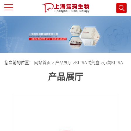
公
司
首
您当前的位置：
网站首页
>
产品展厅
>
ELISA试剂盒
>
小鼠ELISA
页
产品展厅
试剂盒
>
小鼠（Mouse）活性氧(ROS)ELISA试剂盒
公
司
介
绍