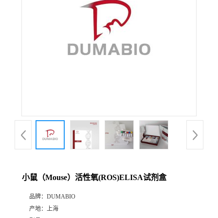
公
司
动
态
产
品
展
小鼠（Mouse）活性氧(ROS)ELISA试剂盒
厅
品牌：
DUMABIO
产地：
上海
证