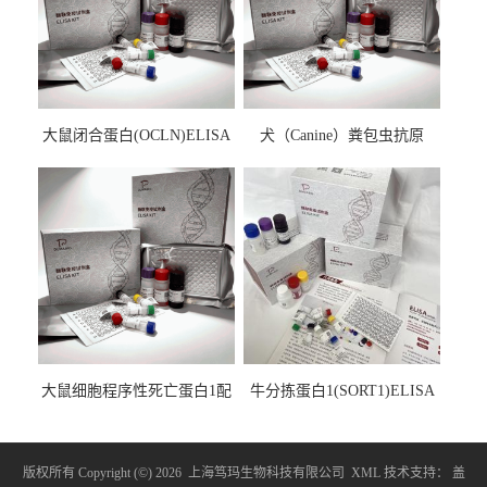
大鼠闭合蛋白(OCLN)ELISA
犬（Canine）粪包虫抗原
检测试剂盒
ELISA检测试剂盒
大鼠细胞程序性死亡蛋白1配
牛分拣蛋白1(SORT1)ELISA
体1(PDCD1LG1)ELISA检测
检测试剂盒
试剂盒
版权所有 Copyright (©) 2026
上海笃玛生物科技有限公司
XML
技术支持：
盖