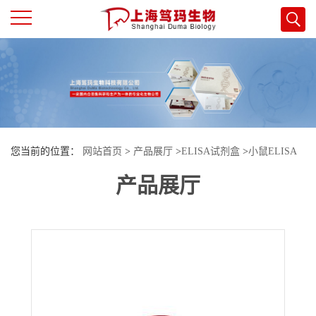
公
司
首
您当前的位置：
网站首页
>
产品展厅
>
ELISA试剂盒
>
小鼠ELISA
页
产品展厅
试剂盒
>
小鼠同型半胱氨酸(HCY)酶联免疫试剂盒
公
司
介
绍