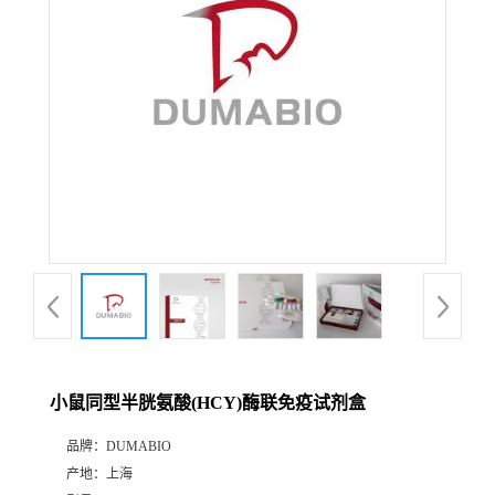
公
司
动
态
产
品
展
小鼠同型半胱氨酸(HCY)酶联免疫试剂盒
厅
品牌：
DUMABIO
产地：
上海
证