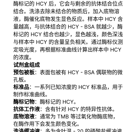
酶标记的 HCY 后，它会与剩余的抗体结合位点
结合。洗涤去除未结合的物质后，加入底物溶
液，酶催化底物发生显色反应。样本中 HCY 含
量越高，与抗体结合的 HCY - BSA 就越少，酶
标记的 HCY 结合也越少，显色越浅，颜色深浅
与样本中 HCY 的含量呈负相关。通过酶标仪测
定吸光度，再根据标准曲线计算出样本中 HCY
的浓度。
试剂盒组成
预包被板
：表面包被有 HCY - BSA 偶联物的微
孔板。
标准品
：一系列已知浓度的 HCY 标准品，用于
制作标准曲线。
酶标记物
：酶标记的 HCY。
抗体工作液
：含有针对 HCY 的特异性抗体。
底物溶液
：通常为 TMB 等过氧化物酶底物，
在酶作用下会发生颜色变化。
洗涤缓冲液
：多为含吐温 - 20 的磷酸盐缓冲液