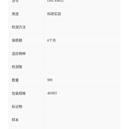
DM-X6652
货号
留
用途
科研实验
言
检测方法
保质期
6个月
适应物种
检测限
999
数量
48/96T
包装规格
标记物
样本