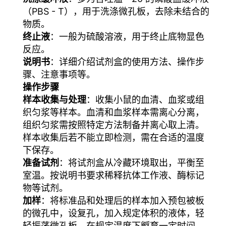
（PBS - T），用于洗涤微孔板，去除未结合的
物质。
终止液
：一般为硫酸溶液，用于终止底物显色
反应。
说明书
：详细介绍试剂盒的使用方法、操作步
骤、注意事项等。
操作步骤
样本收集与处理
：收集小鼠的血清、血浆或组
织匀浆等样本。血清和血浆样本需离心分离，
组织匀浆需按照特定方法制备并离心取上清。
样本收集后若不能立即检测，需在合适的温度
下保存。
准备试剂
：将试剂盒从冷藏环境取出，平衡至
室温。按说明书要求稀释抗体工作液、酶标记
物等试剂。
加样
：将标准品和处理后的样本加入预包被板
的微孔中，设复孔，加入规定体积的液体，轻
轻振荡微孔板，在规定温度下孵育一定时间。