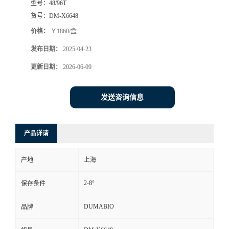
型号：
48/96T
货号：
DM-X6648
书
价格：
￥1860/盒
荣
发布日期：
2025-04-23
更新日期：
2026-06-09
誉
联
发送咨询信息
系
产品详请
方
产地
上海
式
2-8°
保存条件
在
DUMABIO
品牌
线