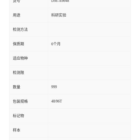
DM-X6648
货号
留
用途
科研实验
言
检测方法
保质期
6个月
适应物种
检测限
999
数量
48/96T
包装规格
标记物
样本