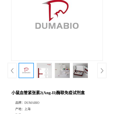
公
司
动
态
产
品
展
小鼠血管紧张素2(Ang-II)酶联免疫试剂盒
厅
品牌：
DUMABIO
产地：
上海
证