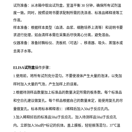
试剂准备：从冰箱中取出试剂盒，室温平衡 30 分钟，确保所有试剂温
度一致。同时，按照说明书要求配制所需的洗涤液、标准品稀释液等工
作液。
样本准备：根据样本类型（血清、血浆、细胞培养上清等）和说明书要
求进行处理，如血清样本需在采集后尽快离心分离，避免溶血。
仪器准备：准备好酶标仪、洗板机（可选）、移液器、吸头、蒸馏水或
去离子水等。
ELISA试剂盒
操作步骤：
1.使用前，将所有试剂充分混匀。不要使液体产生大量的泡沫，以免加
样时加入大量的气泡，产生加样上的误差。
2.根据待测样品数量加上标准品的数量决定所需的板条数。每个标准品
和空白孔建议做复孔。每个样品根据自己的数量来定，能使用复孔的尽
量做复孔。标本用标本稀释液1：1稀释后加入50ul于反应孔内。
3.加入稀释好后的标准品50ul于反应孔、加入待测样品50ul于反应孔
内。立即加入50ul的*标记的抗体。盖上膜板，轻轻振荡混匀，37℃温