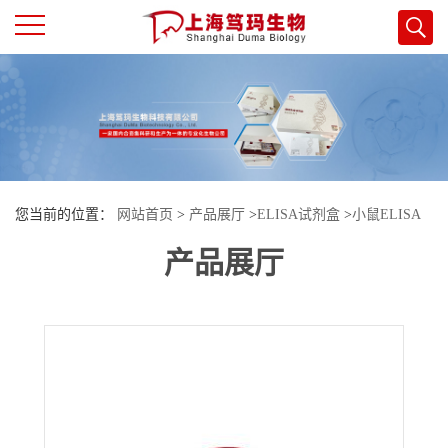
公
司
首
您当前的位置：
网站首页
>
产品展厅
>
ELISA试剂盒
>
小鼠ELISA
页
产品展厅
试剂盒
>
小鼠血管紧张素2(Ang-II)酶联免疫试剂盒
公
司
介
绍