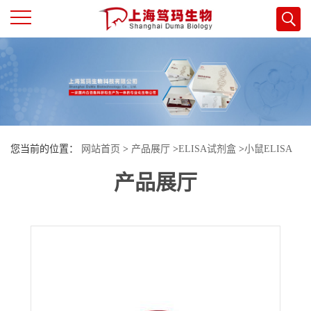
公
司
首
您当前的位置：
网站首页
>
产品展厅
>
ELISA试剂盒
>
小鼠ELISA
页
产品展厅
试剂盒
>
小鼠白介素19(IL-19)酶联免疫试剂盒
公
司
介
绍