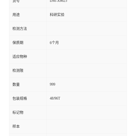
DM-X6625
货号
留
用途
科研实验
言
检测方法
保质期
6个月
适应物种
检测限
999
数量
48/96T
包装规格
标记物
样本