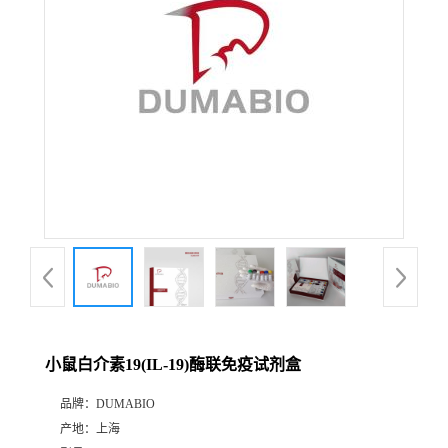
公
司
动
态
产
品
展
小鼠白介素19(IL-19)酶联免疫试剂盒
厅
品牌：
DUMABIO
产地：
上海
证