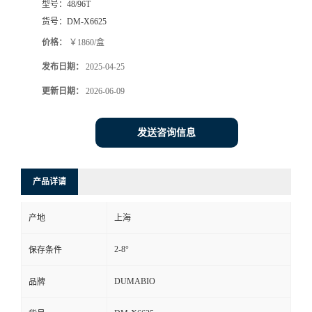
型号：
48/96T
货号：
DM-X6625
书
价格：
￥1860/盒
荣
发布日期：
2025-04-25
更新日期：
2026-06-09
誉
联
发送咨询信息
系
产品详请
方
产地
上海
式
2-8°
保存条件
在
DUMABIO
品牌
线