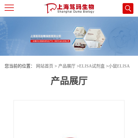
公
司
首
您当前的位置：
网站首页
>
产品展厅
>
ELISA试剂盒
>
小鼠ELISA
页
产品展厅
试剂盒
>
小鼠干扰素调节因子5(IRF5)酶联免疫试剂盒
公
司
介
绍