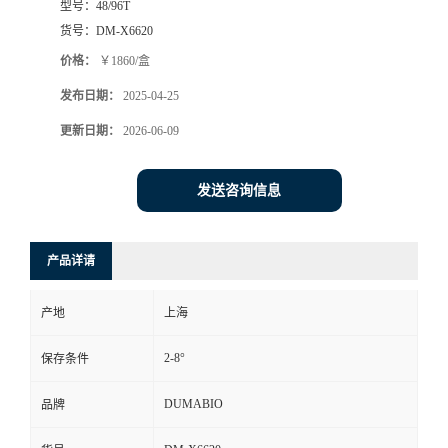
型号：
48/96T
货号：
DM-X6620
书
价格：
￥1860/盒
荣
发布日期：
2025-04-25
更新日期：
2026-06-09
誉
联
发送咨询信息
系
产品详请
方
产地
上海
式
2-8°
保存条件
在
DUMABIO
品牌
线