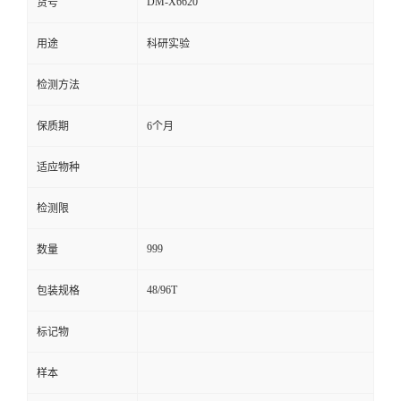
DM-X6620
货号
留
用途
科研实验
言
检测方法
保质期
6个月
适应物种
检测限
999
数量
48/96T
包装规格
标记物
样本