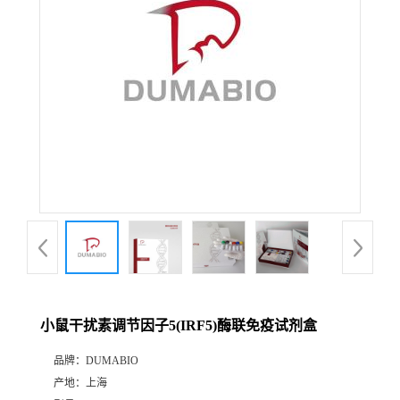
公
司
动
态
产
品
展
小鼠干扰素调节因子5(IRF5)酶联免疫试剂盒
厅
品牌：
DUMABIO
产地：
上海
证