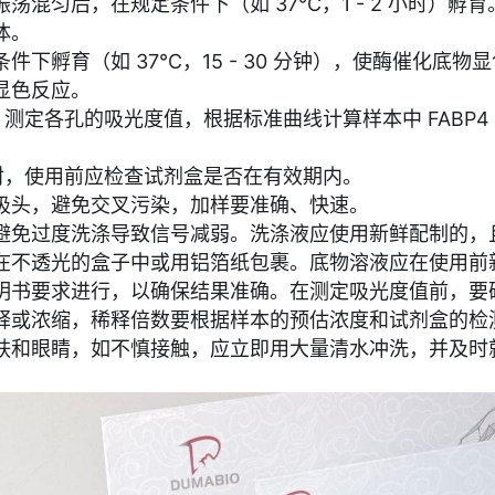
混匀后，在规定条件下（如 37℃，1 - 2 小时）孵育
体。
下孵育（如 37℃，15 - 30 分钟），使酶催化底物
显色反应。
）测定各孔的吸光度值，根据标准曲线计算样本中 FABP4
直射，使用前应检查试剂盒是否在有效期内。
吸头，避免交叉污染，加样要准确、快速。
避免过度洗涤导致信号减弱。洗涤液应使用新鲜配制的，
在不透光的盒子中或用铝箔纸包裹。底物溶液应在使用前
明书要求进行，以确保结果准确。在测定吸光度值前，要
释或浓缩，稀释倍数要根据样本的预估浓度和试剂盒的检
肤和眼睛，如不慎接触，应立即用大量清水冲洗，并及时