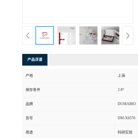
书
荣
誉
联
产品详请
系
产地
上海
方
2-8°
保存条件
式
DUMABIO
品牌
DM-X6576
货号
在
用途
科研实验
线