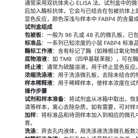
通常采用双抗体夹心 ELISA 法。试剂盒中的
后加入酶标抗体，它会与已结合在包被抗体上的 
显色反应，颜色深浅与样本中 FABP4 的含
试剂盒组成
包被板
：一般为 96 孔或 48 孔的微孔板，已包
标准品
：一系列已知浓度的小鼠 FABP4 标
酶标工作液
：含有标记了酶（如辣根过氧化物酶 H
底物溶液
：如 TMB（四甲基联苯胺），可在
终止液
：通常为硫酸溶液，用于终止显色反应
浓缩洗涤液
：用于洗涤微孔板，去除未结合的
样本稀释液
：用于稀释样本，使样本浓度在试
操作步骤
试剂和样本准备
：将试剂盒从冰箱中取出，恢
清等样本，离心去除杂质，如有需要，可对样
加样
：将标准品和待测样本加入到相应的微孔中，
育。
洗涤
：弃去孔内液体，用洗涤液洗涤微孔板数