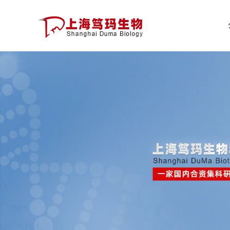
公
司
首
页
公
司
介
绍