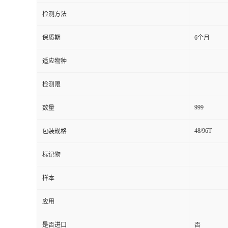
检测方法
留
保质期
6个月
言
适应物种
检测限
999
数量
48/96T
包装规格
标记物
样本
应用
是否进口
否