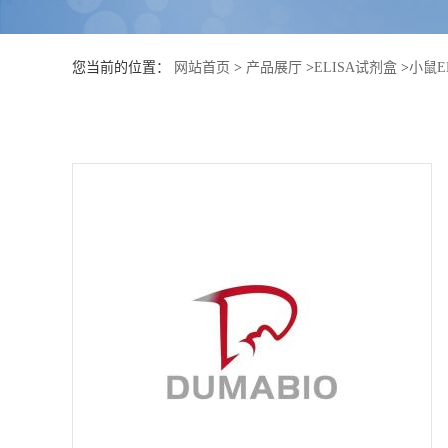
公
您当前的位置：
网站首页
>
产品展厅
>
ELISA试剂盒
>
小鼠E
司
动
态
产
品
展
厅
证