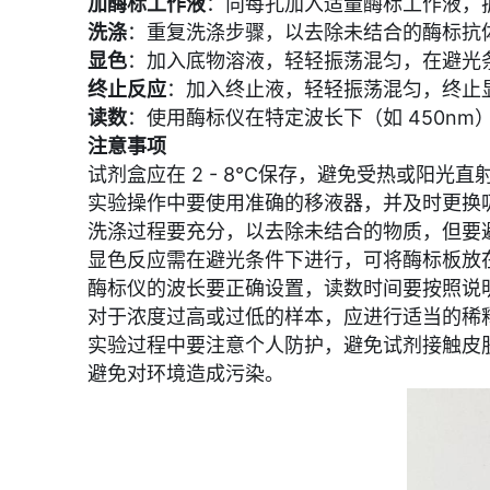
加酶标工作液
：向每孔加入适量酶标工作液，振荡
洗涤
：重复洗涤步骤，以去除未结合的酶标抗
显色
：加入底物溶液，轻轻振荡混匀，在避光条件
终止反应
：加入终止液，轻轻振荡混匀，终止
读数
：使用酶标仪在特定波长下（如 450nm
注意事项
试剂盒应在 2 - 8℃保存，避免受热或阳光
实验操作中要使用准确的移液器，并及时更换
洗涤过程要充分，以去除未结合的物质，但要
显色反应需在避光条件下进行，可将酶标板放
酶标仪的波长要正确设置，读数时间要按照说
对于浓度过高或过低的样本，应进行适当的稀
实验过程中要注意个人防护，避免试剂接触皮
避免对环境造成污染。