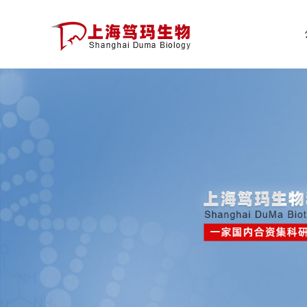
公
司
首
页
公
司
介
绍