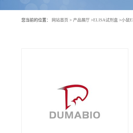
公
您当前的位置：
网站首页
>
产品展厅
>
ELISA试剂盒
>
小鼠E
司
动
态
产
品
展
厅
证