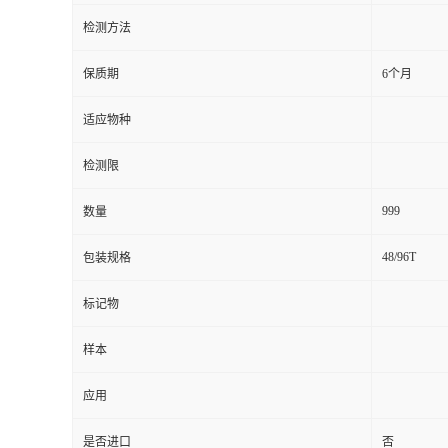
检测方法
留
保质期
6个月
言
适应物种
检测限
999
数量
48/96T
包装规格
标记物
样本
应用
是否进口
否