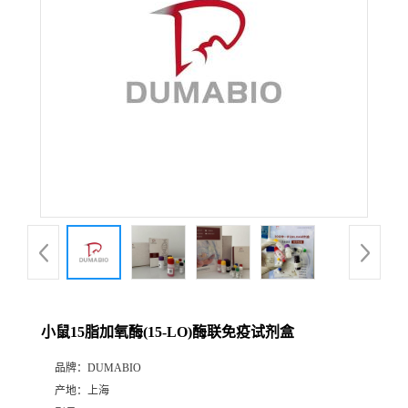
公
司
动
态
产
品
展
小鼠15脂加氧酶(15-LO)酶联免疫试剂盒
厅
品牌：
DUMABIO
产地：
上海
证