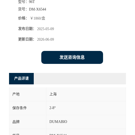
型号：
96T
货号：
DM-X6544
书
价格：
￥1860/盒
荣
发布日期：
2025-05-09
更新日期：
2026-06-09
誉
联
发送咨询信息
系
产品详请
方
产地
上海
式
2-8°
保存条件
在
DUMABIO
品牌
线