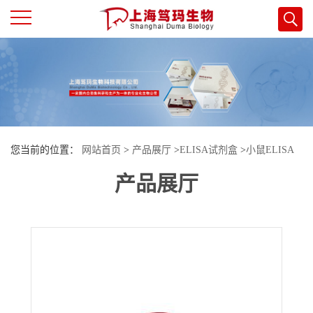
公
司
首
您当前的位置：
网站首页
>
产品展厅
>
ELISA试剂盒
>
小鼠ELISA
页
产品展厅
试剂盒
>
小鼠15脂加氧酶(15-LO)酶联免疫试剂盒
公
司
介
绍