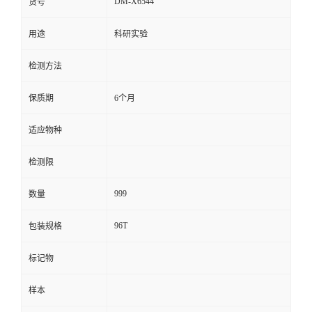
DM-X6544
货号
留
用途
科研实验
言
检测方法
保质期
6个月
适应物种
检测限
999
数量
96T
包装规格
标记物
样本