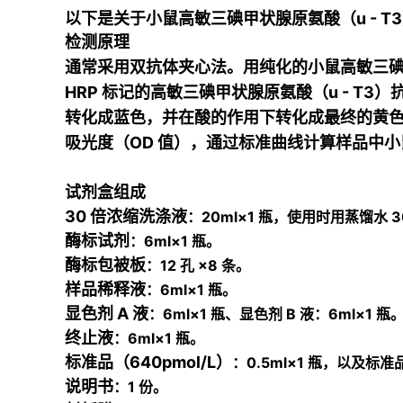
以下是关于小鼠高敏三碘甲状腺原氨酸（u - 
检测原理
通常采用双抗体夹心法。用纯化的小鼠高敏三碘甲状
HRP 标记的高敏三碘甲状腺原氨酸（u - T3）抗
转化成蓝色，并在酸的作用下转化成最终的黄色。
吸光度（OD 值），通过标准曲线计算样品中小鼠
试剂盒组成
30 倍浓缩洗涤液
：20ml×1 瓶，使用时用蒸馏水 
酶标试剂
：6ml×1 瓶。
酶标包被板
：12 孔 ×8 条。
样品稀释液
：6ml×1 瓶。
显色剂 A 液
：6ml×1 瓶、显色剂 B 液：6ml×1 瓶
终止液
：6ml×1 瓶。
标准品（640pmol/L）
：0.5ml×1 瓶，以及标准品
说明书
：1 份。