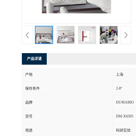
书
荣
誉
联
产品详请
系
产地
上海
方
2-8°
保存条件
式
DUMABIO
品牌
DM-X6505
货号
在
用途
科研实验
线