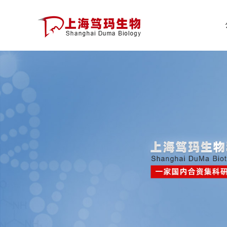
公
司
首
页
公
司
介
绍