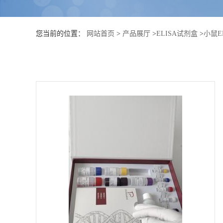
公
您当前的位置：
网站首页
>
产品展厅
>
ELISA试剂盒
>
小鼠E
司
动
态
产
品
展
厅
证