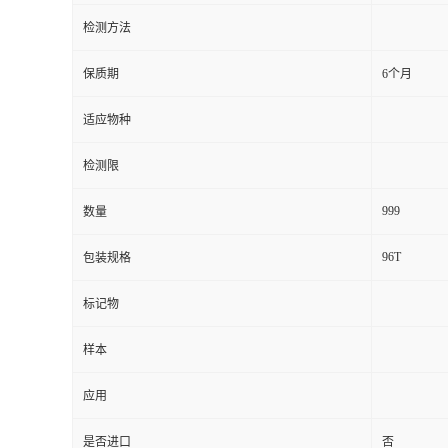
检测方法
留
保质期
6个月
言
适应物种
检测限
999
数量
96T
包装规格
标记物
样本
应用
是否进口
否