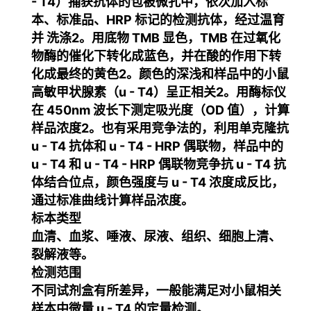
- T4）捕获抗体的包被微孔中，依次加入标
本、标准品、HRP 标记的检测抗体，经过温育
并 洗涤
2
。用底物 TMB 显色，TMB 在过氧化
物酶的催化下转化成蓝色，并在酸的作用下转
化成最终的黄色
2
。颜色的深浅和样品中的小鼠
高敏甲状腺素（u - T4）呈正相关
2
。用酶标仪
在 450nm 波长下测定吸光度（OD 值），计算
样品浓度
2
。也有采用竞争法的，利用单克隆抗
u - T4 抗体和 u - T4 - HRP 偶联物，样品中的
u - T4 和 u - T4 - HRP 偶联物竞争抗 u - T4 抗
体结合位点，颜色强度与 u - T4 浓度成反比，
通过标准曲线计算样品浓度。
标本类型
血清、血浆、唾液、尿液、组织、细胞上清、
裂解液等。
检测范围
不同试剂盒有所差异，一般能满足对小鼠相关
样本中微量 u - T4 的定量检测。