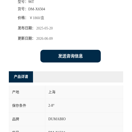
型号：
96T
货号：
DM-X6504
书
价格：
￥1860/盒
荣
发布日期：
2025-05-20
更新日期：
2026-06-09
誉
联
发送咨询信息
系
产品详请
方
产地
上海
式
2-8°
保存条件
在
DUMABIO
品牌
线