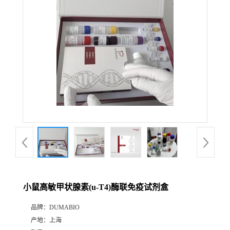
公
司
动
态
产
品
展
小鼠高敏甲状腺素(u-T4)酶联免疫试剂盒
厅
品牌：
DUMABIO
产地：
上海
证