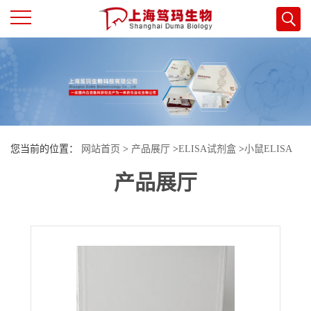
公
司
首
您当前的位置：
网站首页
>
产品展厅
>
ELISA试剂盒
>
小鼠ELISA
页
产品展厅
试剂盒
>
小鼠高敏甲状腺素(u-T4)酶联免疫试剂盒
公
司
介
绍