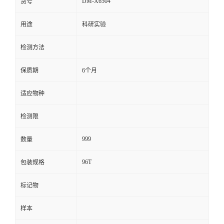
DM-X6504
货号
留
用途
科研实验
言
检测方法
保质期
6个月
适应物种
检测限
999
数量
96T
包装规格
标记物
样本