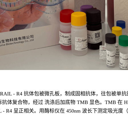
L - R4 抗体包被微孔板，制成固相抗体，往包被单抗的微孔中
原 - 酶标抗体复合物，经过 洗涤后加底物 TMB 显色。TMB
 - R4 呈正相关。用酶标仪在 450nm 波长下测定吸光