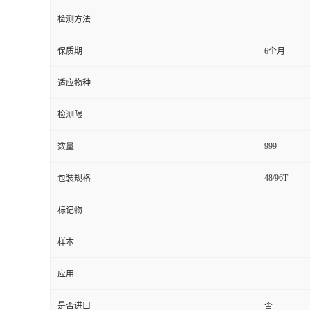
检测方法
留
保质期
6个月
言
适应物种
检测限
999
数量
48/96T
包装规格
标记物
样本
应用
是否进口
否