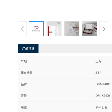
书
荣
誉
联
产品详请
系
产地
上海
方
2-8°
保存条件
式
DUMABIO
品牌
DM-X6499
货号
在
用途
科研实验
线