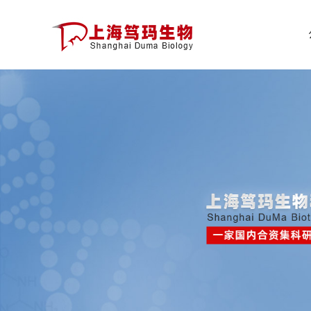
公
司
首
页
公
司
介
绍