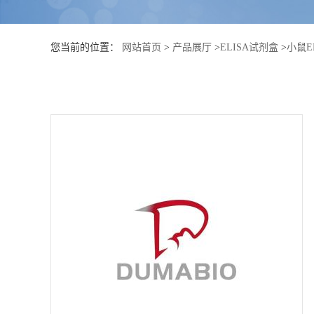
公
您当前的位置：
网站首页
>
产品展厅
>
ELISA试剂盒
>
小鼠E
司
动
态
产
品
展
厅
证