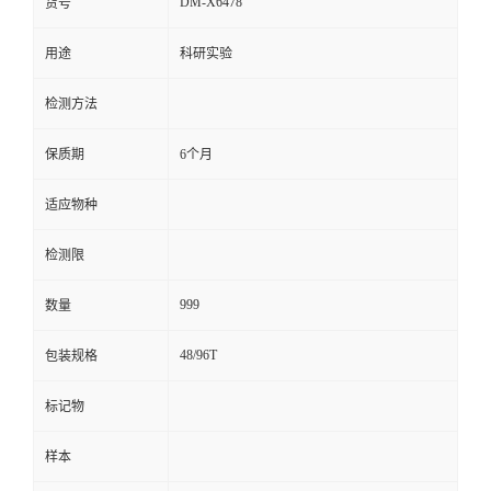
DM-X6478
货号
留
用途
科研实验
言
检测方法
保质期
6个月
适应物种
检测限
999
数量
48/96T
包装规格
标记物
样本