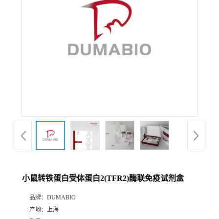
公
司
动
态
产
品
展
小鼠转铁蛋白受体蛋白2(TFR2)酶联免疫试剂盒
厅
品牌：
DUMABIO
产地：
上海
证