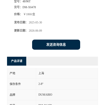
型号：
48/96T
货号：
DM-X6478
书
价格：
￥1860/盒
荣
发布日期：
2025-05-30
更新日期：
2026-06-09
誉
联
发送咨询信息
系
产品详请
方
产地
上海
式
2-8°
保存条件
在
DUMABIO
品牌
线