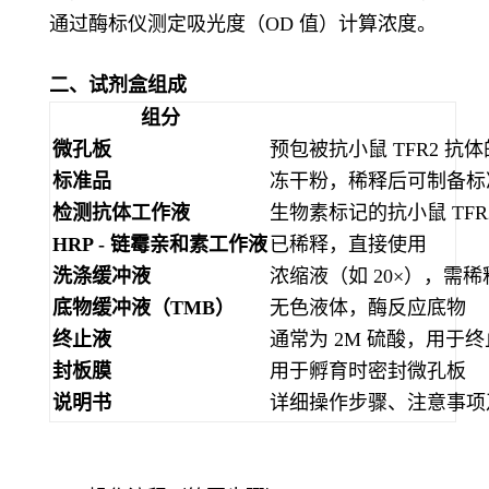
通过酶标仪测定吸光度（OD 值）计算浓度。
二、试剂盒组成
组分
微孔板
预包被抗小鼠 TFR2 抗体
标准品
冻干粉，稀释后可制备标准曲线
检测抗体工作液
生物素标记的抗小鼠 TF
HRP - 链霉亲和素工作液
已稀释，直接使用
洗涤缓冲液
浓缩液（如 20×），需稀释
底物缓冲液（TMB）
无色液体，酶反应底物
终止液
通常为 2M 硫酸，用于
封板膜
用于孵育时密封微孔板
说明书
详细操作步骤、注意事项