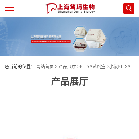
公
司
首
您当前的位置：
网站首页
>
产品展厅
>
ELISA试剂盒
>
小鼠ELISA
页
产品展厅
试剂盒
>
小鼠转铁蛋白受体蛋白2(TFR2)酶联免疫试剂盒
公
司
介
绍