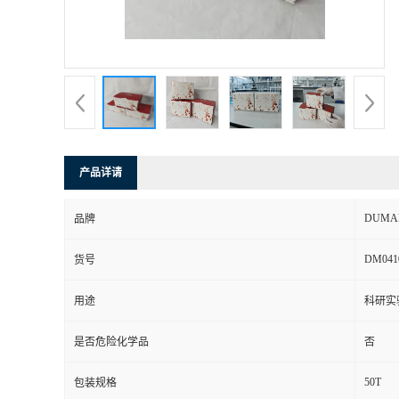
书
荣
誉
联
产品详请
系
DUMA
品牌
方
DM041
货号
式
用途
科研实
是否危险化学品
否
在
50T
包装规格
线