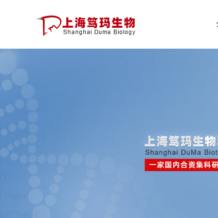
公
司
首
页
公
司
介
绍