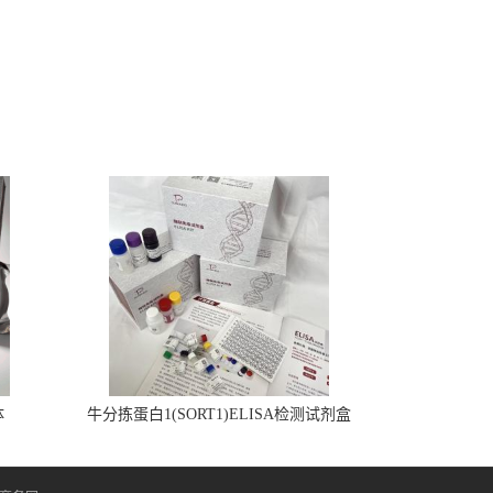
体
牛分拣蛋白1(SORT1)ELISA检测试剂盒
盒