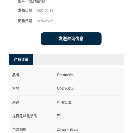
货号：
OM790013
书
发布日期：
2025-06-11
更新日期：
2026-06-09
荣
发送咨询信息
誉
联
产品详请
系
OmnimAbs
品牌
方
OM790013
货号
式
用途
科研实验
在
是否危险化学品
否
线
26 cm × 26 cm
包装规格