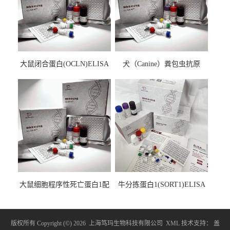
大鼠闭合蛋白(OCLN)ELISA
犬（Canine）粪包虫抗原
检测试剂盒
ELISA检测试剂盒
大鼠细胞程序性死亡蛋白1配
牛分拣蛋白1(SORT1)ELISA
体1(PDCD1LG1)ELISA检测
检测试剂盒
试剂盒
版权所有 Copyright (©) 2026
上海笃玛生物科技有限公司
XML
技术支持：
盖