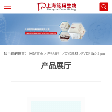
公
司
首
您当前的位置：
网站首页
>
产品展厅
>
实验耗材
>
PVDF 膜0.2 μm
页
产品展厅
26 cm × 26 cm
公
司
介
绍