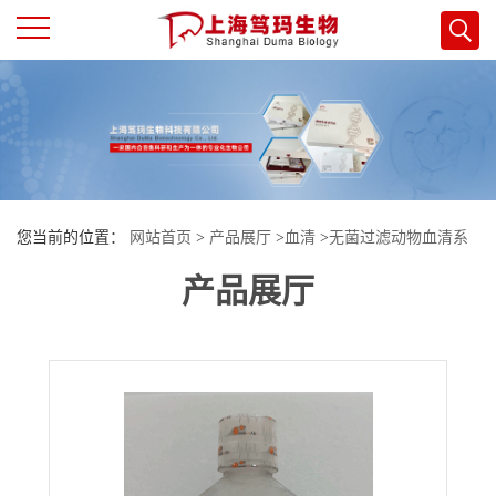
公
司
首
您当前的位置：
网站首页
>
产品展厅
>
血清
>
无菌过滤动物血清系
页
产品展厅
列
>
Omnimabs胎牛血清(FBS)澳大利亚热灭活
公
司
介
绍