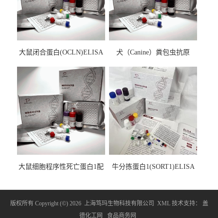
大鼠闭合蛋白(OCLN)ELISA
犬（Canine）粪包虫抗原
检测试剂盒
ELISA检测试剂盒
大鼠细胞程序性死亡蛋白1配
牛分拣蛋白1(SORT1)ELISA
体1(PDCD1LG1)ELISA检测
检测试剂盒
试剂盒
版权所有 Copyright (©) 2026
上海笃玛生物科技有限公司
XML
技术支持：
盖
德化工网
食品商务网