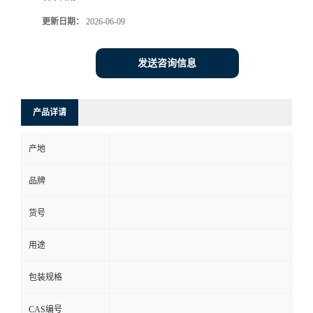
更新日期：
2026-06-09
书
荣
发送咨询信息
誉
产品详请
联
产地
系
品牌
方
货号
式
用途
在
包装规格
线
CAS编号