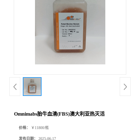
公
司
动
态
产
品
展
Omnimabs胎牛血清(FBS)澳大利亚热灭活
厅
价格：
￥11800/瓶
证
发布日期：
2025-06-17