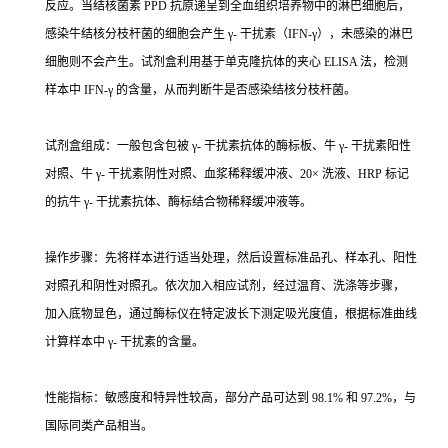
反应。当结核菌素 PPD 抗原递呈到全血组织培养物中的淋巴细胞后，
感染牛结核分枝杆菌的细胞会产生 γ- 干扰素（IFN-γ），未感染的淋巴
细胞则不会产生。试剂盒利用基于单克隆抗体的夹心 ELISA 法，检测
样本中 IFN-γ 的含量，从而判断牛是否感染结核分枝杆菌。
试剂盒组成：一般包含包被 γ- 干扰素抗体的酶标板、牛 γ- 干扰素阳性
对照、牛 γ- 干扰素阴性对照、血浆稀释缓冲液、20× 洗液、HRP 标记
的抗牛 γ- 干扰素抗体、酶标结合物稀释缓冲液等。
操作步骤：先将样本进行适当处理，然后设置标准品孔、样本孔、阳性
对照孔和阴性对照孔。依次加入相应试剂，经过温育、洗涤等步骤，
加入底物显色，通过酶标仪在特定波长下测定吸光度值，根据标准曲线
计算样本中 γ- 干扰素的含量。
性能指标：敏感度和特异性较高，部分产品可达到 98.1% 和 97.2%，与
国际同类产品相当。