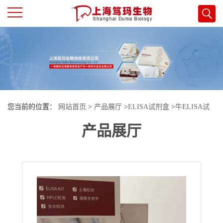
公
司
首
您当前的位置：
网站首页
>
产品展厅
>
ELISA试剂盒
>
牛ELISA试
页
产品展厅
剂盒
>
牛（Bovine）结核病γ干扰素（TIFN-γ-Ab）ELISA检测试剂盒
公
司
介
绍