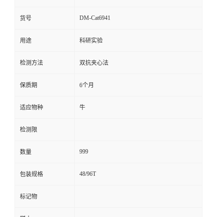
留
DM-Cat6941
货号
用途
科研实验
言
检测方法
双抗夹心法
保质期
6个月
适应物种
牛
检测限
999
数量
48/96T
包装规格
标记物