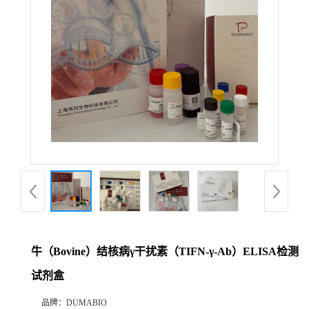
公
司
动
态
产
品
展
牛（Bovine）结核病γ干扰素（TIFN-γ-Ab）ELISA检测
厅
试剂盒
证
品牌：
DUMABIO