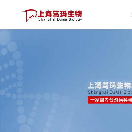
公
司
首
页
公
司
介
绍