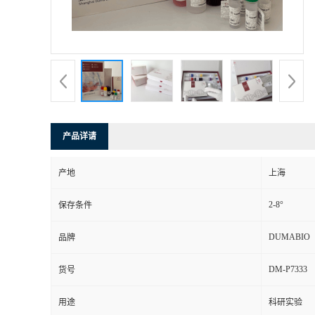
书
荣
誉
联
产品详请
系
产地
上海
方
2-8°
保存条件
式
DUMABIO
品牌
DM-P7333
货号
在
用途
科研实验
线