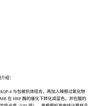
细介绍：
AQP-4 与包被抗体结合，再加入辣根过氧化物
。TMB 在 HRP 酶的催化下转化成蓝色，并在酸的
下测定吸光度（OD 值），再根据标准曲线计算样品