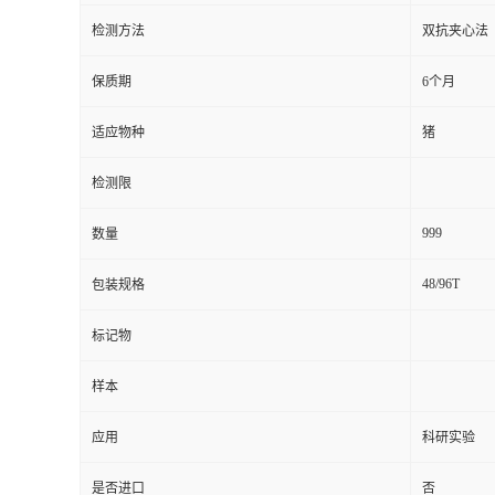
检测方法
双抗夹心法
留
保质期
6个月
言
适应物种
猪
检测限
999
数量
48/96T
包装规格
标记物
样本
应用
科研实验
是否进口
否