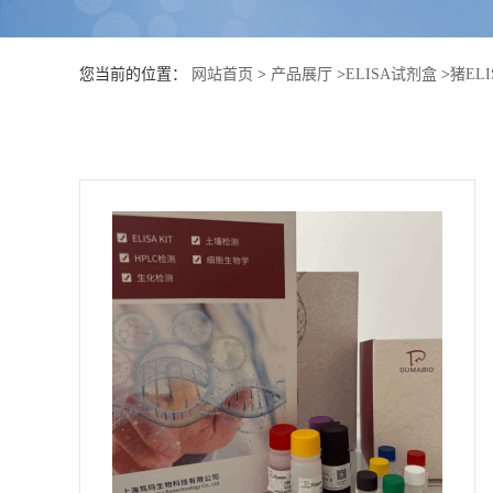
公
您当前的位置：
网站首页
>
产品展厅
>
ELISA试剂盒
>
猪EL
司
动
态
产
品
展
厅
证