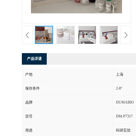
书
荣
誉
联
产品详请
系
产地
上海
方
2-8°
保存条件
式
DUMABIO
品牌
DM-P7317
货号
在
用途
科研实验
线