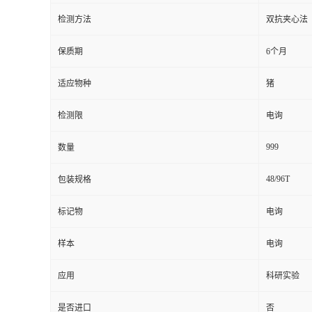
检测方法
双抗夹心法
留
保质期
6个月
言
适应物种
猪
检测限
电询
999
数量
48/96T
包装规格
标记物
电询
样本
电询
应用
科研实验
是否进口
否