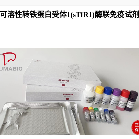
可溶性转铁蛋白受体1(sTfR1)酶联免疫试