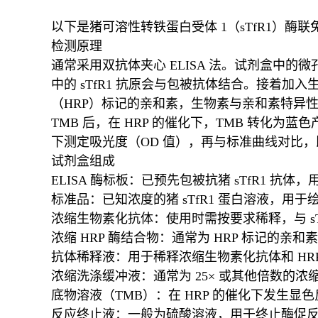
以下是猪可溶性转铁蛋白受体 1（sTfR1）酶
检测原理
通常采用双抗体夹心 ELISA 法。试剂盒中的
中的 sTfR1 抗原会与包被抗体结合。接着加
（HRP）标记的亲和素，生物素与亲和素特异性结合，
TMB 后，在 HRP 的催化下，TMB 转化为蓝
下测定吸光度（OD 值），再与标准曲线对比，即
试剂盒组成
ELISA 酶标板：已预先包被抗猪 sTfR1 抗体，
标准品：已知浓度的猪 sTfR1 蛋白溶液，
浓缩生物素化抗体：使用时需按要求稀释，与 sT
浓缩 HRP 酶结合物：通常为 HRP 标记的
抗体稀释液：用于稀释浓缩生物素化抗体和 HR
浓缩洗涤缓冲液：通常为 25× 或其他倍数的
底物溶液（TMB）：在 HRP 的催化下发生显
反应终止液：一般为硫酸溶液，用于终止酶促