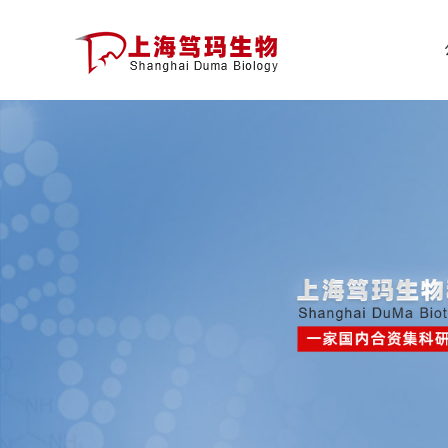
公
司
首
页
公
司
介
绍