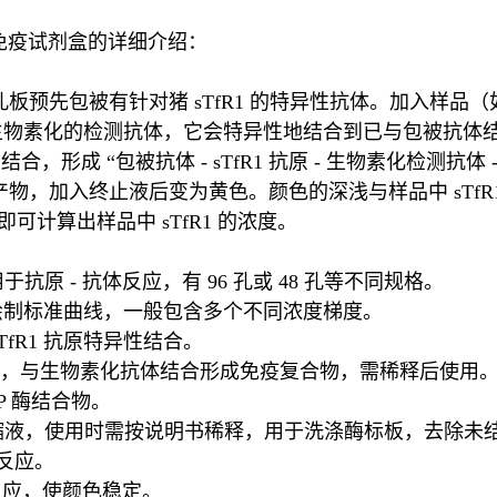
联免疫试剂盒的详细介绍：
微孔板预先包被有针对猪 sTfR1 的特异性抗体。加入样
入生物素化的检测抗体，它会特异性地结合到已与包被抗体结合
形成 “包被抗体 - sTfR1 抗原 - 生物素化检测抗体 
色产物，加入终止液后变为黄色。颜色的深浅与样品中 sTfR1
可计算出样品中 sTfR1 的浓度。
用于抗原 - 抗体反应，有 96 孔或 48 孔等不同规格。
用于绘制标准曲线，一般包含多个不同浓度梯度。
fR1 抗原特异性结合。
亲和素，与生物素化抗体结合形成免疫复合物，需稀释后使用
P 酶结合物。
浓缩液，使用时需按说明书稀释，用于洗涤酶标板，去除未
色反应。
反应，使颜色稳定。