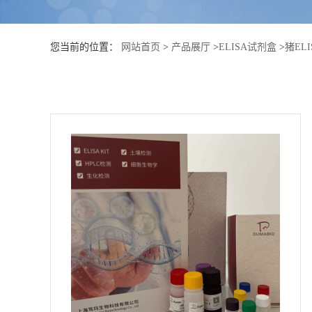
公
您当前的位置：
网站首页
>
产品展厅
>
ELISA试剂盒
>
猪EL
司
动
态
产
品
展
厅
证