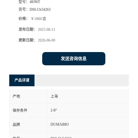
型号：
48/96T
货号：
DM-Ch54263
书
价格：
￥1860/盒
荣
发布日期：
2025-08-11
更新日期：
2026-06-09
誉
联
发送咨询信息
系
产品详请
方
产地
上海
式
2-8°
保存条件
在
DUMABIO
品牌
线