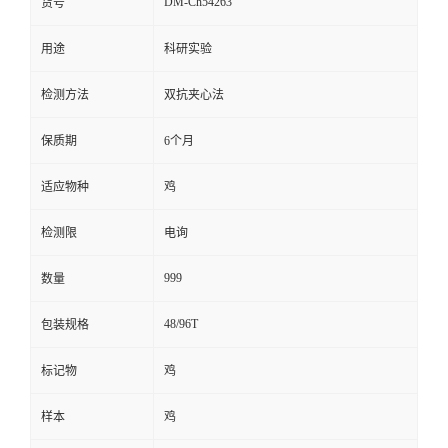
DM-Ch54263
货号
留
用途
科研实验
言
检测方法
双抗夹心法
保质期
6个月
适应物种
鸡
检测限
电询
999
数量
48/96T
包装规格
标记物
鸡
样本
鸡