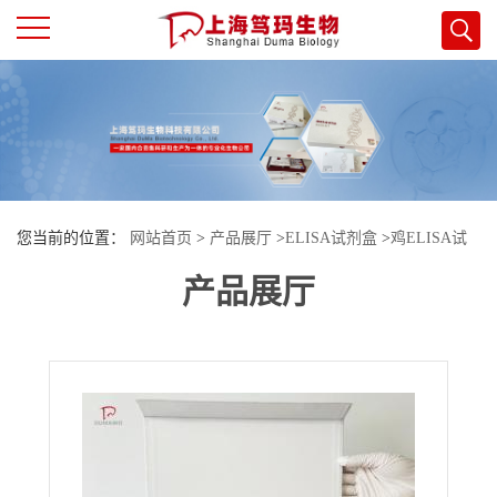
公
司
首
您当前的位置：
网站首页
>
产品展厅
>
ELISA试剂盒
>
鸡ELISA试
页
产品展厅
剂盒
>
鸡脂联素(ADP/Acrp30)酶联免疫试剂盒
公
司
介
绍