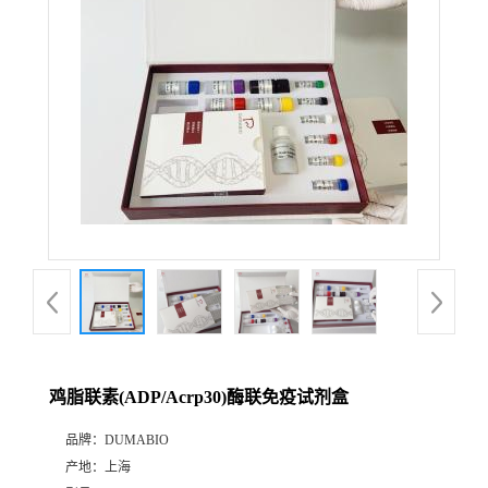
公
司
动
态
产
品
展
鸡脂联素(ADP/Acrp30)酶联免疫试剂盒
厅
品牌：
DUMABIO
产地：
上海
证