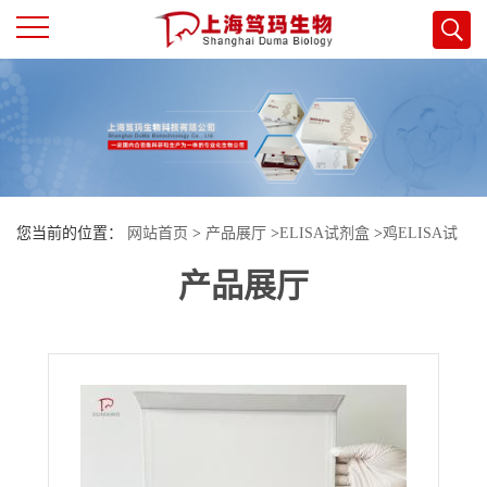
公
司
首
您当前的位置：
网站首页
>
产品展厅
>
ELISA试剂盒
>
鸡ELISA试
页
产品展厅
剂盒
>
鸡甘丙肽/甘丙素(GAL)酶联免疫试剂盒
公
司
介
绍