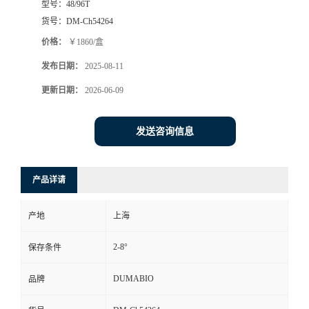
型号：
48/96T
货号：
DM-Ch54264
书
价格：
￥1860/盒
荣
发布日期：
2025-08-11
更新日期：
2026-06-09
誉
联
发送咨询信息
系
产品详请
方
产地
上海
式
2-8°
保存条件
在
DUMABIO
品牌
线