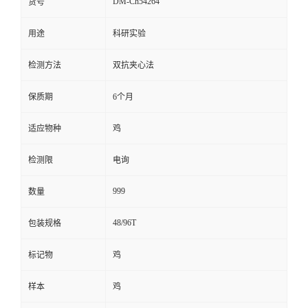
DM-Ch54264
货号
留
用途
科研实验
言
检测方法
双抗夹心法
保质期
6个月
适应物种
鸡
检测限
电询
999
数量
48/96T
包装规格
标记物
鸡
样本
鸡