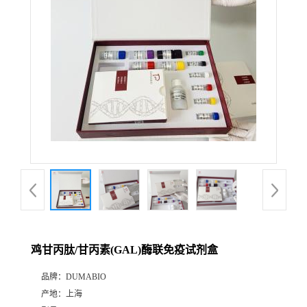
公
司
动
态
产
品
展
鸡甘丙肽/甘丙素(GAL)酶联免疫试剂盒
厅
品牌：
DUMABIO
产地：
上海
证