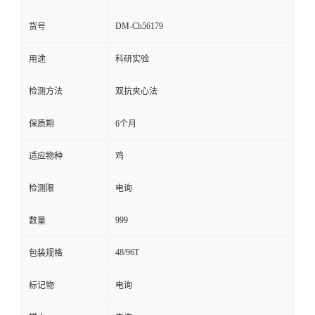
留
DM-Ch56179
货号
用途
科研实验
言
检测方法
双抗夹心法
保质期
6个月
适应物种
鸡
检测限
电询
999
数量
48/96T
包装规格
标记物
电询