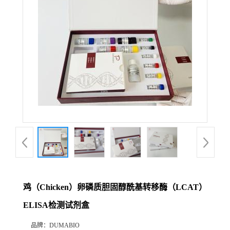
公
司
动
态
产
品
展
鸡（Chicken）卵磷质胆固醇酰基转移酶（LCAT）
厅
ELISA检测试剂盒
证
品牌：
DUMABIO