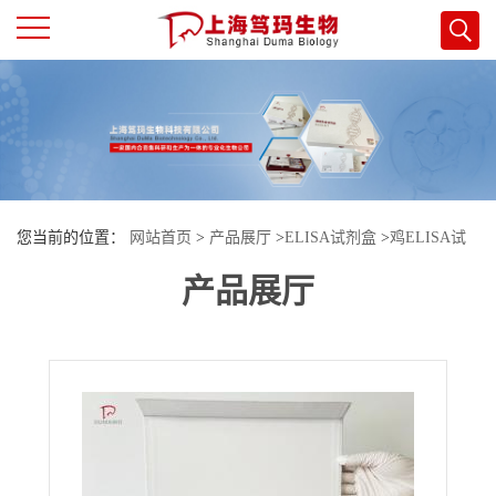
公
司
首
您当前的位置：
网站首页
>
产品展厅
>
ELISA试剂盒
>
鸡ELISA试
页
产品展厅
剂盒
>
鸡（Chicken）卵磷质胆固醇酰基转移酶（LCAT）ELISA检测
公
试剂盒
司
介
绍