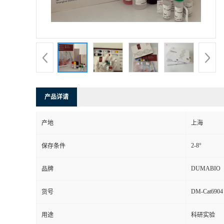
书
荣
誉
联
产品详请
系
产地
上海
方
2-8°
保存条件
式
DUMABIO
品牌
DM-Cat6904
货号
在
用途
科研实验
线