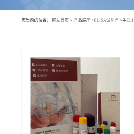
公
您当前的位置：
网站首页
>
产品展厅
>
ELISA试剂盒
>
牛EL
司
动
态
产
品
展
厅
证