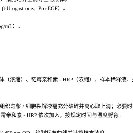
rogastrone、Pro-EGF）。
 pg/mL）。
抗体（浓缩）、链霉亲和素 - HRP（浓缩）、样本稀释液、
；组织匀浆 / 细胞裂解液需充分破碎并离心取上清；必要
亲和素 - HRP 依次加入，按规定时间与温度孵育。
450 nm OD，绘制标准曲线并计算样本浓度。