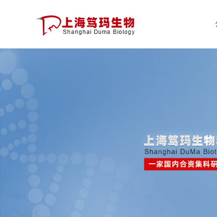
公
司
首
页
公
司
介
绍