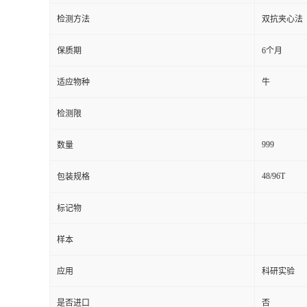
检测方法
双抗夹心法
留
保质期
6个月
言
适应物种
牛
检测限
999
数量
48/96T
包装规格
标记物
样本
应用
科研实验
是否进口
否