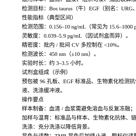
检测目标：Bos taurus（牛）EGF（别名：URG、β-U
性能指标（典型区间）
检测范围：0.156–10 ng/mL（常见为 15.6–1000
灵敏度：0.039–5.9 pg/mL（因试剂盒而异）。
精密度：批内 / 批间 CV 多控制在 <10%。
检测波长：450 nm（±10 nm）。
实验时长：约 3–3.5 小时。
试剂盒组成（示例）
预包被 96 孔板、EGF 标准品、生物素化检测
液、洗涤缓冲液。
操作要点
样本制备：血清 / 血浆需避免溶血与反复冻融
加样与温育：标准品与样本、生物素化抗体、链霉
洗涤：充分洗涤以降低背景。
显色与读数：TMB 显色后加终止液，酶标仪读取 