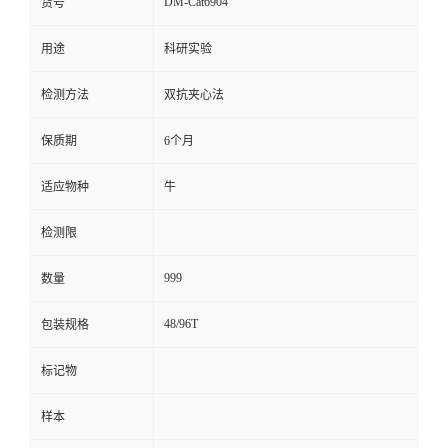
DM-Cat6904
货号
留
用途
科研实验
言
检测方法
双抗夹心法
保质期
6个月
适应物种
牛
检测限
999
数量
48/96T
包装规格
标记物
样本