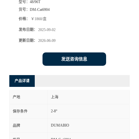
型号：
48/96T
货号：
DM-Cat6904
书
价格：
￥1860/盒
荣
发布日期：
2025-09-02
更新日期：
2026-06-09
誉
联
发送咨询信息
系
产品详请
方
产地
上海
式
2-8°
保存条件
在
DUMABIO
品牌
线