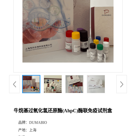
公
司
动
态
产
品
展
牛烷基过氧化氢还原酶(AhpC)酶联免疫试剂盒
厅
品牌：
DUMABIO
产地：
上海
证