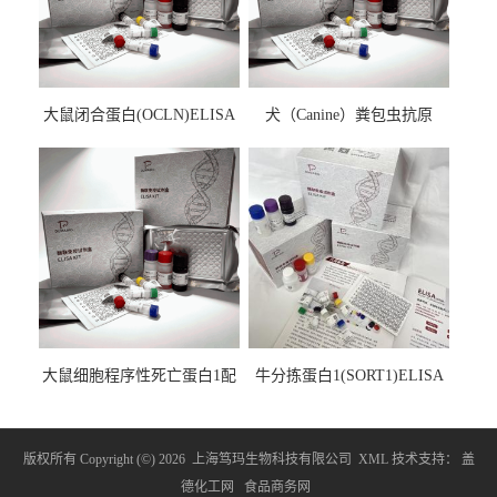
大鼠闭合蛋白(OCLN)ELISA
犬（Canine）粪包虫抗原
检测试剂盒
ELISA检测试剂盒
大鼠细胞程序性死亡蛋白1配
牛分拣蛋白1(SORT1)ELISA
体1(PDCD1LG1)ELISA检测
检测试剂盒
试剂盒
版权所有 Copyright (©) 2026
上海笃玛生物科技有限公司
XML
技术支持：
盖
德化工网
食品商务网