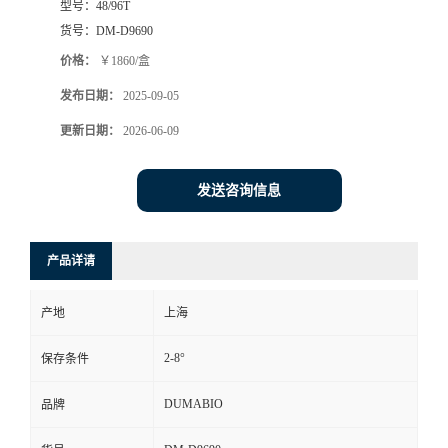
型号：
48/96T
货号：
DM-D9690
书
价格：
￥1860/盒
荣
发布日期：
2025-09-05
更新日期：
2026-06-09
誉
联
发送咨询信息
系
产品详请
方
产地
上海
式
2-8°
保存条件
在
DUMABIO
品牌
线