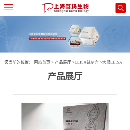
公
司
首
您当前的位置：
网站首页
>
产品展厅
>
ELISA试剂盒
>
大鼠ELISA
页
产品展厅
试剂盒
>
大鼠（Rat）尿氨酸（Kynurenine）ELISA检测试剂盒
公
司
介
绍