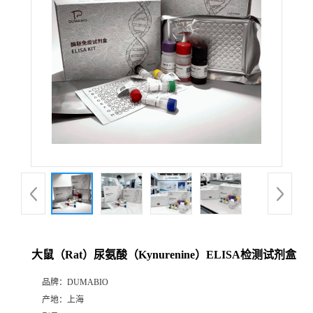
公
司
动
态
产
品
展
大鼠（Rat）尿氨酸（Kynurenine）ELISA检测试剂盒
厅
品牌：
DUMABIO
产地：
上海
证