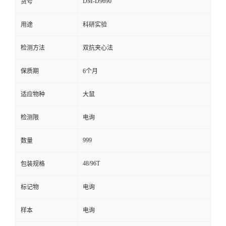
DM-D9690
货号
留
用途
科研实验
言
检测方法
双抗夹心法
保质期
6个月
适应物种
大鼠
检测限
电询
999
数量
48/96T
包装规格
标记物
电询
样本
电询