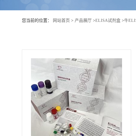
公
您当前的位置：
网站首页
>
产品展厅
>
ELISA试剂盒
>
牛EL
司
动
态
产
品
展
厅
证