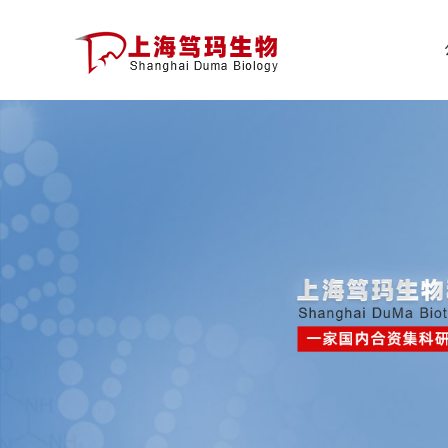
公
司
首
页
公
司
介
绍