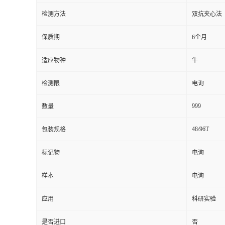
检测方法
双抗夹心法
留
保质期
6个月
言
适应物种
牛
检测限
电询
999
数量
48/96T
包装规格
标记物
电询
样本
电询
应用
科研实验
是否进口
否