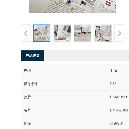
书
荣
誉
联
产品详请
系
产地
上海
方
2-8°
保存条件
式
DUMABIO
品牌
DM-Cat6851
货号
在
用途
科研实验
线