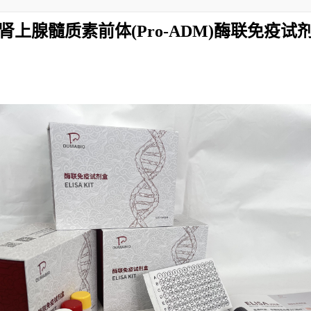
肾上腺髓质素前体(Pro-ADM)酶联免疫试