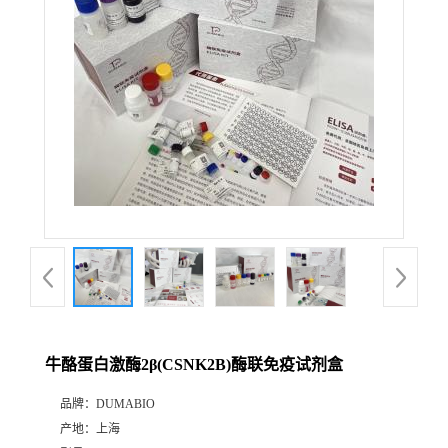
公
司
动
态
产
品
展
牛酪蛋白激酶2β(CSNK2B)酶联免疫试剂盒
厅
品牌：
DUMABIO
产地：
上海
证