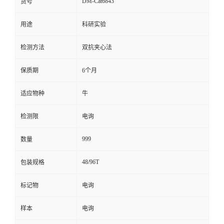
DM-Cat6843
货号
留
用途
科研实验
言
检测方法
双抗夹心法
保质期
6个月
适应物种
牛
检测限
电询
999
数量
48/96T
包装规格
标记物
电询
样本
电询