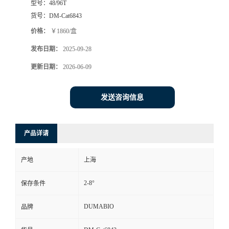
型号：
48/96T
货号：
DM-Cat6843
书
价格：
￥1860/盒
荣
发布日期：
2025-09-28
更新日期：
2026-06-09
誉
联
发送咨询信息
系
产品详请
方
产地
上海
式
2-8°
保存条件
在
DUMABIO
品牌
线