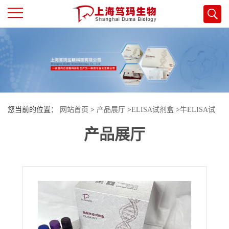
公
司
首
您当前的位置：
网站首页
>
产品展厅
>
ELISA试剂盒
>
牛ELISA试
页
产品展厅
剂盒
>
牛酪蛋白激酶2β(CSNK2B)酶联免疫试剂盒
公
司
介
绍