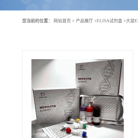
公
您当前的位置：
网站首页
>
产品展厅
>
ELISA试剂盒
>
大鼠E
司
动
态
产
品
展
厅
证