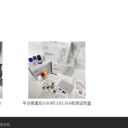
体
牛分拣蛋白1(SORT1)ELISA检测试剂盒
盒
商务网