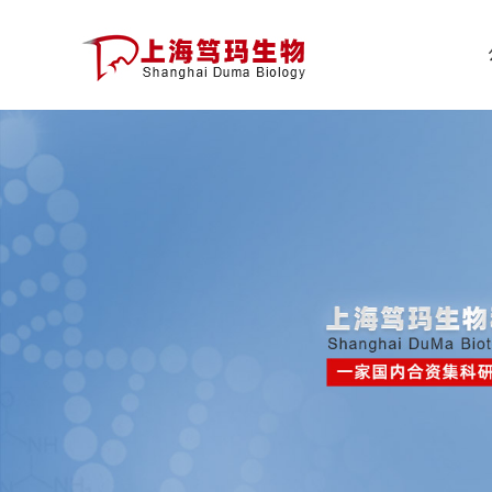
公
司
首
页
公
司
介
绍