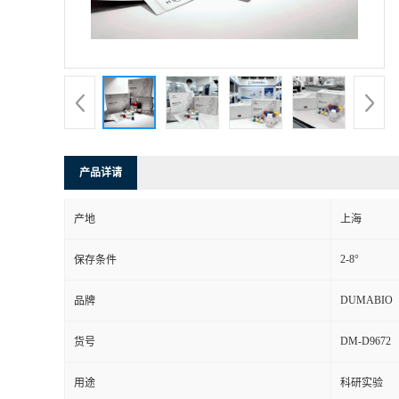
书
荣
誉
联
产品详请
系
产地
上海
方
2-8°
保存条件
式
DUMABIO
品牌
DM-D9672
货号
在
用途
科研实验
线