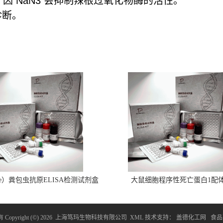
，因 NaN3 会抑制辣根过氧化物酶的活性。
诊断。
ine）粪包虫抗原ELISA检测试剂盒
大鼠细胞程序性死亡蛋白1配
1(PDCD1LG1)ELISA检测试剂
opyright (©) 2026
上海笃玛生物科技有限公司
XML
技术支持：
盖德化工网
食品