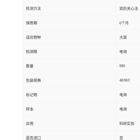
检测方法
双抗夹心法
留
保质期
6个月
言
适应物种
大鼠
检测限
电询
999
数量
48/96T
包装规格
标记物
电询
样本
电询
应用
科研实验
是否进口
否