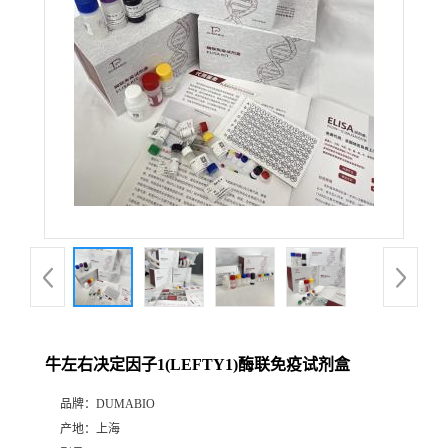
公
司
动
态
产
品
展
牛左右决定因子1(LEFTY1)酶联免疫试剂盒
厅
品牌：
DUMABIO
产地：
上海
证