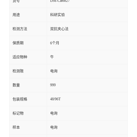
DM-Cat6827
货号
留
用途
科研实验
言
检测方法
双抗夹心法
保质期
6个月
适应物种
牛
检测限
电询
999
数量
48/96T
包装规格
标记物
电询
样本
电询