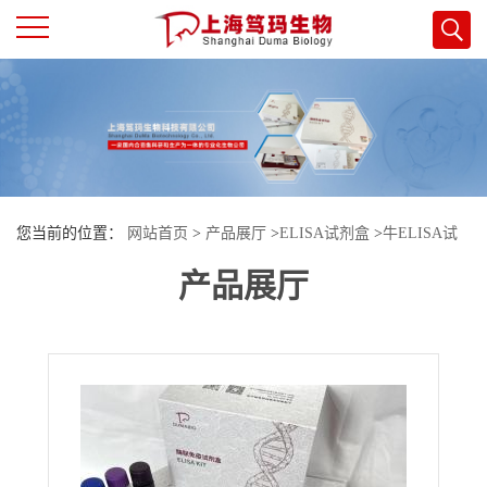
公
司
首
您当前的位置：
网站首页
>
产品展厅
>
ELISA试剂盒
>
牛ELISA试
页
产品展厅
剂盒
>
牛左右决定因子1(LEFTY1)酶联免疫试剂盒
公
司
介
绍