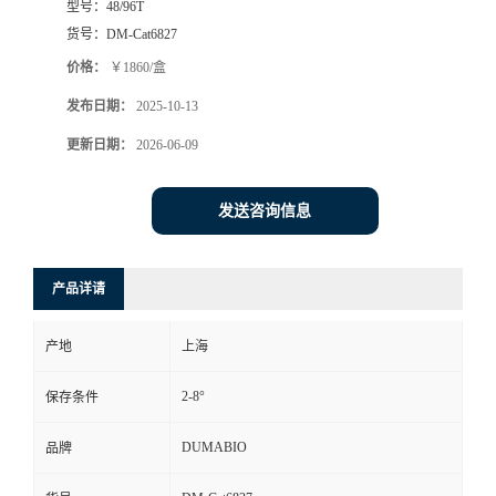
型号：
48/96T
货号：
DM-Cat6827
书
价格：
￥1860/盒
荣
发布日期：
2025-10-13
更新日期：
2026-06-09
誉
联
发送咨询信息
系
产品详请
方
产地
上海
式
2-8°
保存条件
在
DUMABIO
品牌
线