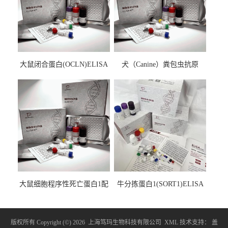
大鼠闭合蛋白(OCLN)ELISA
犬（Canine）粪包虫抗原
检测试剂盒
ELISA检测试剂盒
大鼠细胞程序性死亡蛋白1配
牛分拣蛋白1(SORT1)ELISA
体1(PDCD1LG1)ELISA检测
检测试剂盒
试剂盒
版权所有 Copyright (©) 2026
上海笃玛生物科技有限公司
XML
技术支持：
盖