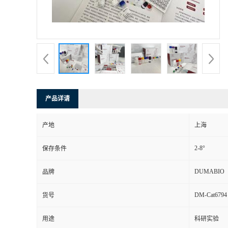
书
荣
誉
联
产品详请
系
产地
上海
方
2-8°
保存条件
式
DUMABIO
品牌
DM-Cat6794
货号
在
用途
科研实验
线