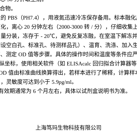
聚合物。
PBS（PH7.4），用液氮迅速冷冻保存备用。标本融化后仍
 20 分钟左右（2000-3000 转 / 分），仔细收集
分装，冻存于 - 20℃，避免反复冻融，在室温下解冻
设空白孔、标准孔、待测样品孔）、温育、洗涤、加入生
液、测定 OD 值等步骤。具体的操作时间和温度等条件应
坐标，使用相关软件（如 ELISAcalc 回归拟合计
过其 OD 值由标准曲线换算得出，若样本进行了稀释，计算
 ，灵敏度可达到小于 5.9pg/ml。
，有效期通常为 6 个月左右，具体以试剂盒说明书为准。
上海笃玛生物科技有限公司