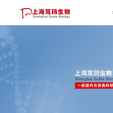
公
司
首
页
公
司
介
绍