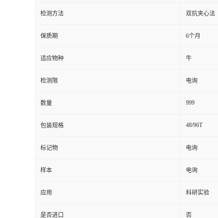
检测方法
双抗夹心法
留
保质期
6个月
言
适应物种
牛
检测限
电询
999
数量
48/96T
包装规格
标记物
电询
样本
电询
应用
科研实验
是否进口
否