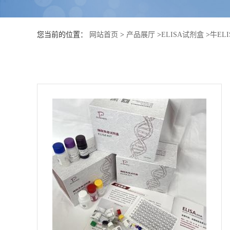
公
您当前的位置：
网站首页
>
产品展厅
>
ELISA试剂盒
>
牛EL
司
动
态
产
品
展
厅
证