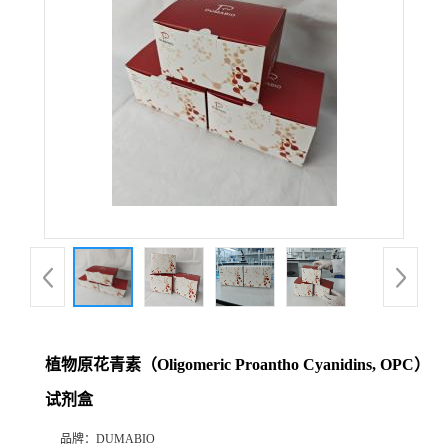
公
司
动
态
产
品
展
植物原花青素（Oligomeric Proantho Cyanidins, OPC）
厅
试剂盒
证
品牌：
DUMABIO