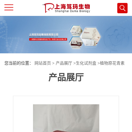
公
司
首
您当前的位置：
网站首页
>
产品展厅
>
生化试剂盒
>
植物原花青素
页
产品展厅
（Oligomeric Proantho Cyanidins, OPC）试剂盒
公
司
介
绍