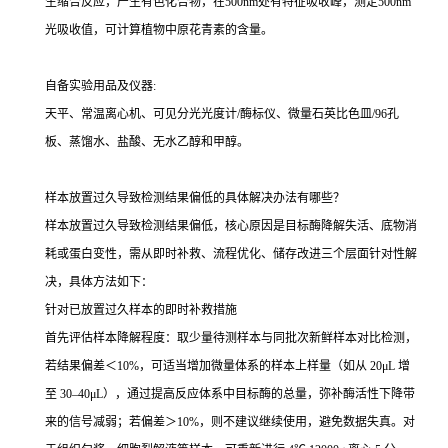
生缩合反应，产生有色化合物，在500nm处有特征吸收峰，测定500nm
光吸收值，可计算植物中原花青素的含量。
自备实验用品及仪器:
天平、常温离心机、可见分光光度计/酶标仪、微量石英比色皿/96孔
板、蒸馏水、盐酸、无水乙醇和甲醇。
样本放置过久导致检测结果偏低的具体解决办法有哪些？
样本放置过久导致检测结果偏低，核心原因是目标酶降解失活、底物消
耗或蛋白变性，需从即时补救、流程优化、储存改进三个层面针对性解
决，具体方法如下：
针对已放置过久样本的即时补救措施
首先评估样本降解程度：取少量待测样本与同批次新鲜样本对比检测，
若结果偏差＜10%，可适当增加微量体系的样本上样量（如从 20μL 增
至 30–40μL），通过提高反应体系中目标酶的总量，弥补酶活性下降带
来的信号减弱；若偏差＞10%，则不建议继续使用，避免数据失真。对