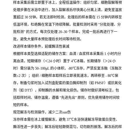
样本采集后需立即置于冰上，全程低温操作：组织匀浆、细胞裂解等预
处理步骤在冰浴中进行，加入裂解液后尽快离心分离上清，避免室温放
置超过 30 分钟。若无法即时检测，处理后的样本需在 15 分钟内转移至
低温环境，杜绝酶在常温下持续降解。批量检测时采用 “分批处理、分
批检测” 的方式，每次仅处理 20–30 个样本，完成一批后再进行下一
批，避免大量样本预处理后长时间等待检测。
改进样本储存条件，延缓酶活性衰减
根据样本类型选择适配的储存方案：血清 / 血浆样本采集后 1 小时内分
离血清，短期储存（＜24 小时）置于 4℃冰箱，长期储存（＞24 小
时）需分装为 50–100μL 的小体积，-80℃冻存，严禁反复冻融（冻融次
数≤2 次）；组织 / 细胞样本取样后立即液氮速冻，再转移至 - 80℃保
存，制备匀浆时加入试剂盒配套的蛋白酶抑制剂（如 PMSF）或抗氧化
剂（如 DTT），抑制酶的水解和氧化损伤。储存时做好清晰标注，包
括取样时间、储存温度，遵循 “先进先出” 原则，优先使用储存时间较
短的样本。
规范解冻与检测操作，减少二次sun伤
冻存样本需在冰上缓慢解冻，避免 37℃水浴快速解冻导致蛋白变性、
酶活性进一步丧失；解冻后轻轻颠倒混匀，切勿剧烈振荡。解冻后的样