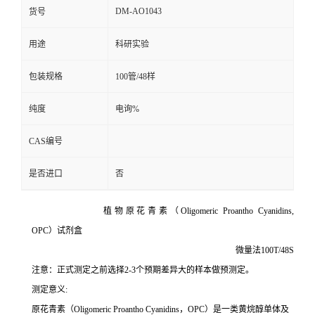
DM-AO1043
货号
留
用途
科研实验
言
包装规格
100管/48样
纯度
电询%
CAS编号
是否进口
否
植物原花青素（Oligomeric Proantho Cyanidins,
OPC）试剂盒
微量法100T/48S
注意：正式测定之前选择2-3个预期差异大的样本做预测定。
测定意义:
原花青素（Oligomeric Proantho Cyanidins，OPC）是一类黄烷醇单体及