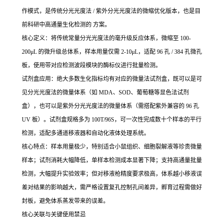
作模式，是传统分光光度法 / 紫外分光光度法的微缩优化版本，也是目
前科研中高通量生化检测的 方案。
核心定义：将传统常量分光光度法的毫升级反应体系，微缩至 100-
200μL 的微升级总体系，样本用量仅需 2-10μL，适配 96 孔 / 384 孔微孔
板，使用带对应检测波段模块的酶标仪进行批量检测。
试剂盒应用：绝大多数生化指标均有对应的微量法试剂盒，既可以是可
见分光光度法的微量体系（如 MDA、SOD、葡萄糖等显色法试剂
盒），也可以是紫外分光光度法的微量体系（需搭配紫外兼容的 96 孔
UV 板）。试剂盒规格多为 100T/96S，可一次性完成数十个样本的平行
检测，适配多通道移液器和自动化液体处理系统。
核心特点：样本用量极少，特别适合小鼠组织、细胞裂解液等珍贵微量
样本；试剂消耗大幅降低，单样本检测成本显著下降；支持高通量批量
检测，大幅提升实验效率；但对移液枪精度要求极高，体系越小移液误
差对结果的影响越大，需严格设置复孔控制孔间差异，孵育过程需做好
封板，避免体系蒸发带来的误差。
核心关联与关键使用禁忌