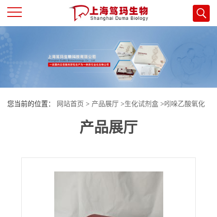
公
司
首
您当前的位置：
网站首页
>
产品展厅
>
生化试剂盒
>
吲哚乙酸氧化
页
产品展厅
酶活性测定试剂盒
公
司
介
绍