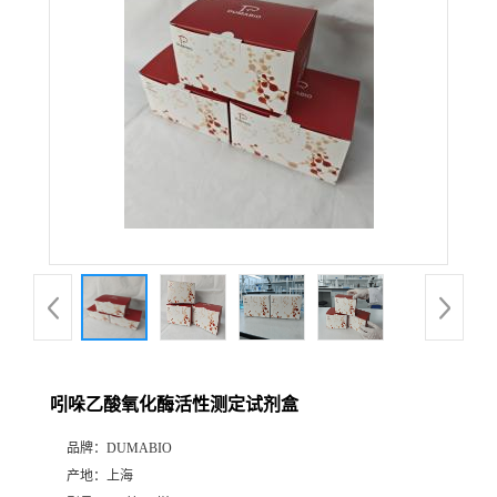
公
司
动
态
产
品
展
吲哚乙酸氧化酶活性测定试剂盒
厅
品牌：
DUMABIO
产地：
上海
证