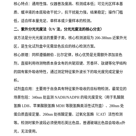
核心特点：通用性强、仪器普及度高、检测成本低；可见光区样本基
质、缓冲液的本底吸收干扰少，抗干扰能力强，结果稳定；操作门槛
低，适合样本量充足、单样本或少量样本的检测。
二、紫外分光光度法（UV 法，分光光度法的核心分支）
该方法是分光光度法的重要子类，核心检测波段为 200-380nm 近紫外光
区，是生化试剂盒中无需显色反应的核心检测方案。
核心原理：同样遵循朗伯 - 比尔定律，核心优势是无需额外添加显色
剂，直接利用待测物质本身含有的共轭双键、芳香环、肽键等化学结构
的固有紫外吸收特性，通过测定特征紫外波长下的吸光度完成定量分
析。
试剂盒应用：主要用于自身具有特征紫外吸收的目标物检测，最常见的
场景包括：340nm 处监测 NADH/NADPH 的吸光度变化（用于乳酸脱
氢酶 LDH、苹果酸脱氢酶 MDH 等脱氢酶类活性试剂盒）、280nm 处
蛋白质直接定量、260nm 处核酸定量、过氧化氢酶（CAT）活性检测
等。检测时紫外波段必须使用石英比色皿，普通玻璃比色皿会吸收zi外
光，无法使用。