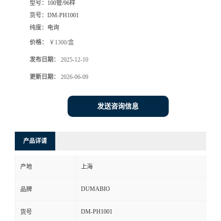
型号：
100管/96样
货号：
DM-PH1001
书
纯度：
电询
荣
价格：
￥1300/盒
发布日期：
2025-12-10
誉
更新日期：
2026-06-09
联
发送咨询信息
系
方
产品详请
式
产地
上海
DUMABIO
品牌
在
DM-PH1001
货号
线