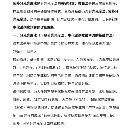
紫外分光光度法
是分光光度法的
关键分支
；
微量法
是按反应体系规模、
样本用量划分的高通量操作模式，其原理基础仍为
分光光度法 / 紫外分
光光度法
，均严格遵循朗伯 - 比尔定律这一核心定量准则。以下是
针对
生化试剂盒场景的详细解析
：
一、分光光度法（可见分光光度法，生化试剂盒最主流的基础方法）
该方法是生化检测中应用最广泛的经典方法，核心检测波段为 380-
780nm 可见光区。
核心原理：基于朗伯 - 比尔定律（A=εbc，A 为吸光度、ε 为摩尔吸光系
数、b 为光程、c 为目标物浓度），依托特异性显色反应，使待测目标
物与显色剂结合生成稳定的有色化合物，通过测定该化合物在特征吸收
波长下的吸光度，实现对目标物的定性与定量分析。
试剂盒应用：绝大多数常规生化指标均采用该方法开发，比如葡萄糖、
肌酐、尿素、ALT/AST 转氨酶、丙二醛（MDA）、超氧化物歧化酶
（SOD）等检测试剂盒，均通过显色反应生成有色产物后定量。常规适
配 1cm 光程的玻璃 / 石英比色皿，标准反应体系多为 1mL 左右，使用
紫外 - 可见分光光度计单样本检测。