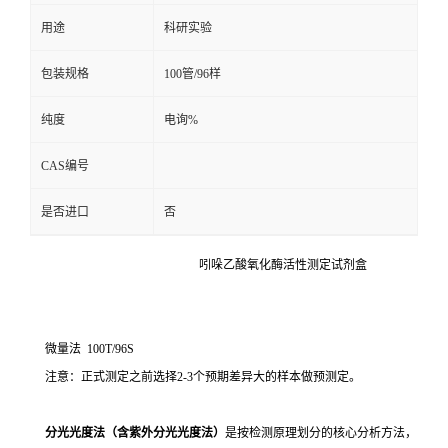
用途
科研实验
留
包装规格
100管/96样
言
纯度
电询%
CAS编号
是否进口
否
吲哚乙酸氧化酶活性测定试剂盒
微量法 100T/96S
注意：正式测定之前选择2-3个预期差异大的样本做预测定。
分光光度法（含紫外分光光度法）
是按检测原理划分的核心分析方法，