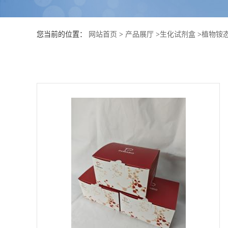
公
您当前的位置：
网站首页
>
产品展厅
>
生化试剂盒
>
植物铵
司
动
态
产
品
展
厅
证