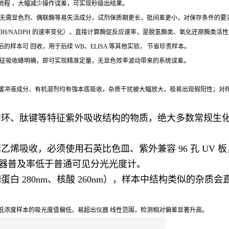
流程 ，大幅减少操作误差，可实现秒级出结果。
，无需显色剂、偶联酶等易失活成分，试剂保质期更长，批间差更小，对保存条件的要
NADH/NADPH 的速率变化），直接计算酶促反应速率，是脱氢酶类、氧化还原酶类
本可 回收，用于后续 WB、ELISA 等其他实验， 节省珍贵样本。
特征吸收峰明确，即可实现精准定量，无显色效率波动带来的系统误差。
缓冲液成分、有机溶剂均有强本底吸收，杂质干扰被大幅放大，极易出现假阳性；对
香环、肽键等特征紫外吸收结构的物质，绝大多数常规生
烯吸收，必须使用石英比色皿、紫外兼容 96 孔 UV 板
，仪器普及率低于普通可见分光光度计。
白 280nm、核酸 260nm），样本中结构类似的杂
低浓度样本的吸光度值偏低，易超出仪器 线性范围，检测相对偏差显著升高。