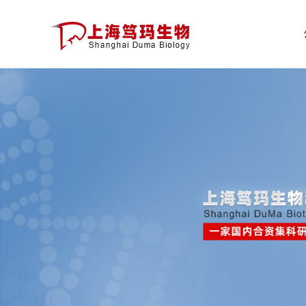
公
司
首
页
公
司
介
绍