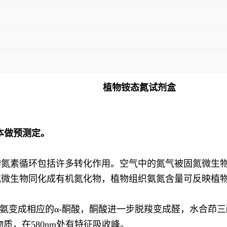
植物铵态氮试剂盒
本做预测定。
的氮素循环包括许多转化作用。空气中的氮气被固氮微生
或微生物同化成有机氮化物，植物组织氨氮含量可反映植
脱氨变成相应的α-酮酸，酮酸进一步脱羧变成醛，水合茚
质，在580nm处有特征吸收峰。