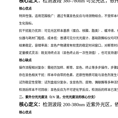
核心定义：
检测波段 380-780nm 可见
核心优点
特异性强，适用范围极广：通过专属显色反应与待测物结合，不受样本中
生化指标。
抗干扰能力优异：可见光区样本基质（蛋白、核酸、脂类）、缓冲液、
仪器与耗材门槛低、成本低：普通可见分光光度计、基础款酶标仪均可
结果稳定，容错率高：显色产物通常有较宽的稳定时间窗口，对孵育时
定量模式灵活：既支持终点法（显色终止后一次性测值），也可支持速
核心缺点
操作流程相对复杂：需经历加样、孵育、显色、终止等多步操作，步骤
存在显色相关干扰：样本中自带的色素、还原性物质可能与显色剂发生非
试剂稳定性受限：试剂盒组分复杂，含显色剂、底物、偶联酶等多种活
检测后样本不可回收：显色反应为不可逆化学反应，检测后的样本已发
二、紫外分光光度法（UV 法，分光光度法的核心分支）
核心定义：
检测波段 200-380nm 近紫外
核心优点