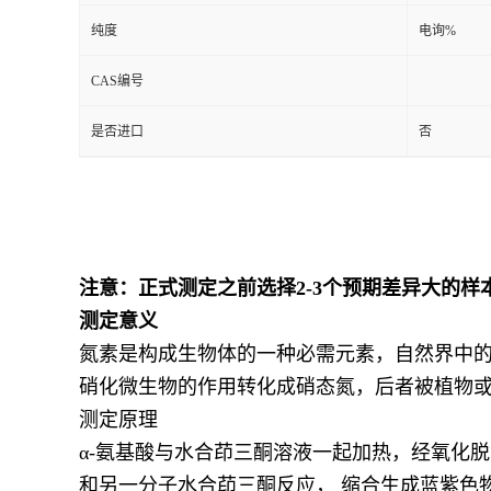
纯度
电询%
留
CAS编号
言
是否进口
否
注意：正式测定之前选择2-3个预期差异大的样
测定意义
氮素是构成生物体的一种必需元素，自然界中
硝化微生物的作用转化成硝态氮，后者被植物
测定原理
α-氨基酸与水合茚三酮溶液一起加热，经氧化
和另一分子水合茚三酮反应， 缩合生成蓝紫色物