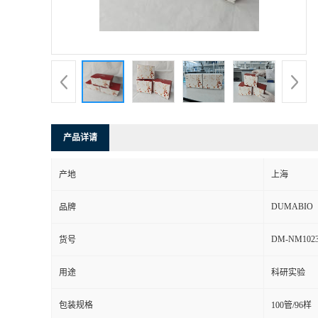
书
荣
誉
联
产品详请
系
产地
上海
方
DUMABIO
品牌
式
DM-NM102
货号
用途
科研实验
在
包装规格
100管/96样
线