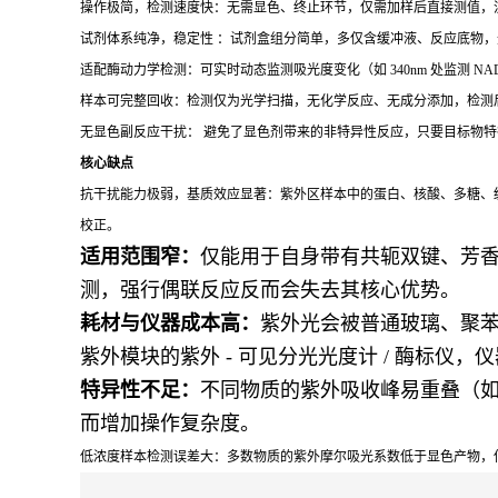
操作极简，检测速度快：无需显色、终止环节，仅需加样后直接测值，
试剂体系纯净，稳定性 ：试剂盒组分简单，多仅含缓冲液、反应底物
适配酶动力学检测：可实时动态监测吸光度变化（如 340nm 处监测 
样本可完整回收：检测仅为光学扫描，无化学反应、无成分添加，检测后的样
无显色副反应干扰： 避免了显色剂带来的非特异性反应，只要目标物
核心缺点
抗干扰能力极弱，基质效应显著：紫外区样本中的蛋白、核酸、多糖、
校正。
适用范围窄：
仅能用于自身带有共轭双键、芳
测，强行偶联反应反而会失去其核心优势。
耗材与仪器成本高：
紫外光会被普通玻璃、聚苯乙
紫外模块的紫外 - 可见分光光度计 / 酶标仪
特异性不足：
不同物质的紫外吸收峰易重叠（如蛋
而增加操作复杂度。
低浓度样本检测误差大：多数物质的紫外摩尔吸光系数低于显色产物，