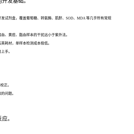
盒的开发基础。
试剂盒，覆盖葡萄糖、转氨酶、肌酐、SOD、MDA 等几乎所有常规
溶血、黄疸、脂血样本的干扰远小于紫外法。
石英耗材，单样本检测成本极低。
易上手。
照校正。
效的问题。
反应。