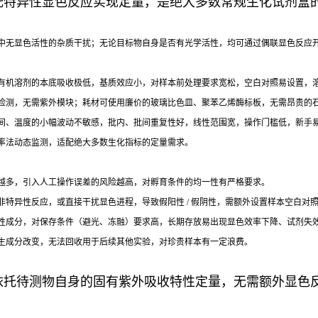
光区，依托特异性显色反应实现定量，是绝大多数常规生化试剂
无显色活性的杂质干扰；无论目标物自身是否有光学活性，均可通过偶联显色反应开发
有机溶剂的本底吸收极低，基质效应小，对样本前处理要求宽松，空白对照易设置，
检测，无需紫外模块；耗材可使用廉价的玻璃比色皿、聚苯乙烯酶标板，无需昂贵的
间、温度的小幅波动不敏感，批内、批间重复性好，线性范围宽，操作门槛低，新手
率法动态监测，适配绝大多数生化指标的定量需求。
越多，引入人工操作误差的风险越高，对孵育条件的均一性有严格要求。
特异性反应，或直接干扰显色进程，导致假阳性 / 假阴性，需额外设置样本空白对
性成分，对保存条件（避光、冻融）要求高，长期存放易出现显色效率下降、试剂失
生成分改变，无法回收用于后续其他实验，对珍贵样本有一定浪费。
光区，依托待测物自身的固有紫外吸收特性定量，无需额外显色