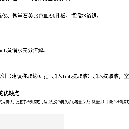
仪、微量石英比色皿/96孔板、恒温水浴锅。
5mL蒸馏水充分溶解。
比例（建议称取约0.1g，加入1mL提取液）加入提取液，室温
的优缺点
光光度法，是基于检测原理与波段划分的两类核心定量方法；微量法并非独立检测原