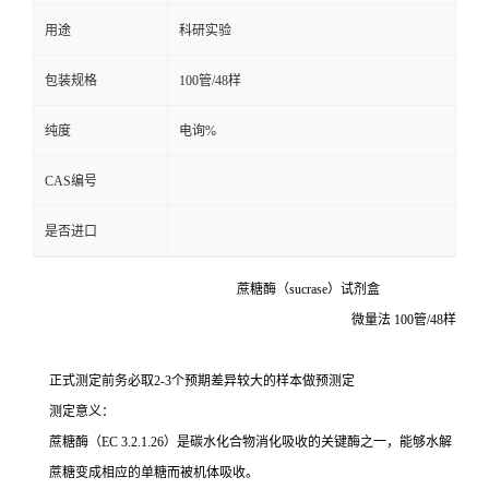
用途
科研实验
留
包装规格
100管/48样
言
纯度
电询%
CAS编号
是否进口
蔗糖酶（sucrase）试剂盒
微量法 100管/48样
正式测定前务必取2-3个预期差异较大的样本做预测定
测定意义：
蔗糖酶（EC 3.2.1.26）是碳水化合物消化吸收的关键酶之一，能够水解
蔗糖变成相应的单糖而被机体吸收。