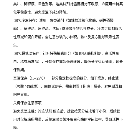
类）、稀释液、显色剂等。这类试剂对温度相对不敏感，冷藏可维持其
化学稳定性，避免室温下成分降解。
-20℃冷冻保存：适用于酶类试剂（如辣根过氧化物酶、碱性磷酸
酶）、标准品、质控品、抗体 / 抗原等生物活性成分。冷冻可抑制酶活
性衰减和蛋白降解，需注意分装为小体积，防止反复冻融导致活性丧
失。
-80℃超低温保存：针对特殊敏感组分（如 RNA 酶抑制剂、高活性蛋
白、稀有标准品），长期保存需超低温环境，降低分子运动速率，延长
保质期。
室温保存（15~25℃）： 部分稳定性极高的组分，如干燥剂、终止液
（强酸 / 强碱类）、固体试剂等，需密封置于阴凉干燥处，避免潮湿和
阳光直射。
关键保存注意事项
避免反复冻融：冷冻试剂 解冻后，建议按需分装成若干小份，后续使
用时仅解冻所需量，反复冻融会破坏蛋白和酶的空间结构，导致活性下
降。