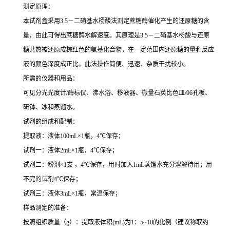
测定原理：
本试剂盒采用3.5－二硝基水杨酸法测定蔗糖酶催化产生的还原糖的含
量，由此可得出蔗糖酶水解速度。其原理是3.5－二硝基水杨酸与还原
糖共热被还原成棕红色的氨基化合物，在一定范围内还原糖的量和反应
液的颜色深度成正比。此法操作简便、迅速、杂质干扰较小。
所需的仪器和用品：
可见分光光度计/酶标仪、沸水浴、移液器、微量石英比色皿/96孔板、
研钵、冰和蒸馏水。
试剂的组成和配制：
提取液：液体100mL×1瓶，4℃保存；
试剂一：液体2mL×1瓶，4℃保存；
试剂二：粉剂×1支 ，4℃保存，用时加入1mL蒸馏水充分溶解待用；用
不完的试剂4℃保存；
试剂三：液体3mL×1瓶，常温保存；
样品测定的准备：
按照组织质量（g）：提取液体积(mL)为1：5~10的比例（建议称取约