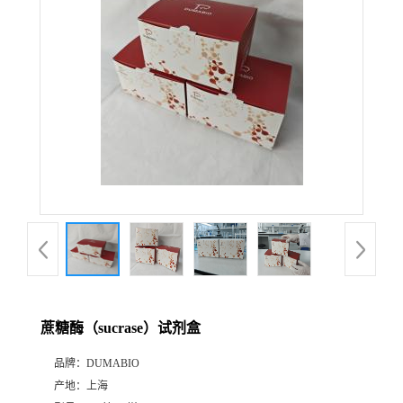
公
司
动
态
产
品
展
蔗糖酶（sucrase）试剂盒
厅
品牌：
DUMABIO
产地：
上海
证