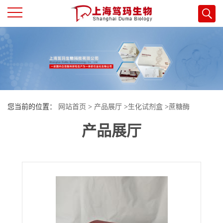
公
司
首
您当前的位置：
网站首页
>
产品展厅
>
生化试剂盒
>
蔗糖酶
页
产品展厅
（sucrase）试剂盒
公
司
介
绍