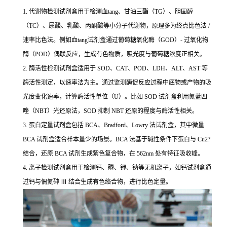
1. 代谢物检测试剂盒用于检测血tang、甘油三酯（TG）、胆固醇
（TC）、尿酸、乳酸、丙酮酸等小分子代谢物，原理多为终点比色法 /
速率比色法。例如血tang试剂盒通过葡萄糖氧化酶（GOD）- 过氧化物
酶（POD）偶联反应，生成有色物质，吸光度与葡萄糖浓度正相关。
2. 酶活性检测试剂盒适用于 SOD、CAT、POD、LDH、ALT、AST 等
酶活性测定，以速率法为主。通过监测酶促反应过程中底物或产物的吸
光度变化速率，计算酶活性单位（U）。比如 SOD 试剂盒利用氮蓝四
唑（NBT）光还原法，SOD 抑制 NBT 还原的程度与酶活性相关。
3. 蛋白定量试剂盒包括 BCA、Bradford、Lowry 法试剂盒，其中微量
BCA 试剂盒适合样本量少的场景。BCA 法基于碱性条件下蛋白与 Cu2?
结合，还原 BCA 试剂生成紫色复合物，在 562nm 处有特征吸收峰。
4. 离子检测试剂盒用于检测钙、磷、钾、钠等无机离子，如钙试剂盒通
过钙与偶氮砷 Ⅲ 结合生成有色络合物，进行比色定量。