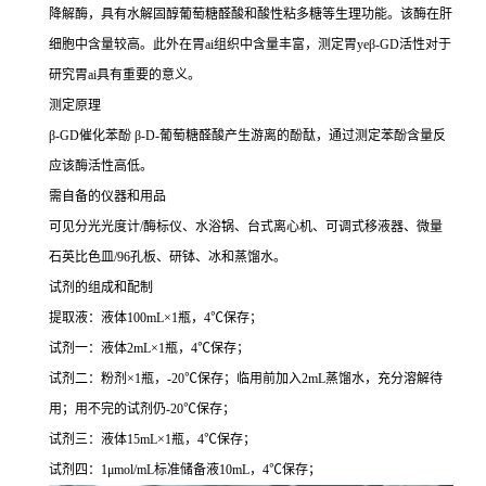
降解酶，具有水解固醇葡萄糖醛酸和酸性粘多糖等生理功能。该酶在肝
细胞中含量较高。此外在胃ai组织中含量丰富，测定胃yeβ-GD活性对于
研究胃ai具有重要的意义。
测定原理
β-GD催化苯酚 β-D-葡萄糖醛酸产生游离的酚酞，通过测定苯酚含量反
应该酶活性高低。
需自备的仪器和用品
可见分光光度计/酶标仪、水浴锅、台式离心机、可调式移液器、微量
石英比色皿/96孔板、研钵、冰和蒸馏水。
试剂的组成和配制
提取液：液体100mL×1瓶，4℃保存；
试剂一：液体2mL×1瓶，4℃保存；
试剂二：粉剂×1瓶，-20℃保存；临用前加入2mL蒸馏水，充分溶解待
用；用不完的试剂仍-20℃保存；
试剂三：液体15mL×1瓶，4℃保存；
试剂四：1μmol/mL标准储备液10mL，4℃保存；