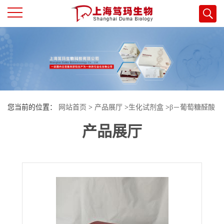
公
司
首
您当前的位置：
网站首页
>
产品展厅
>
生化试剂盒
>
β－葡萄糖醛酸
页
产品展厅
苷酶（β-glucuronidase，β-GD）试剂盒
公
司
介
绍