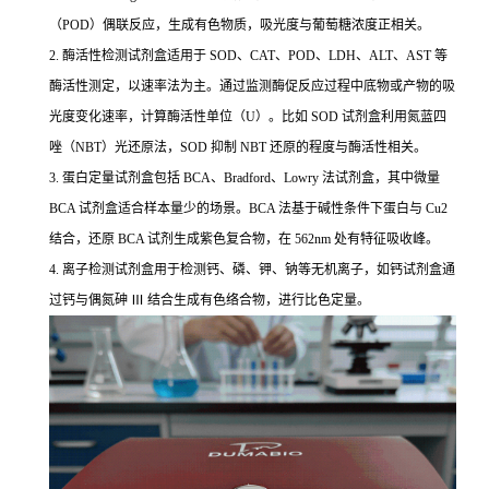
（POD）偶联反应，生成有色物质，吸光度与葡萄糖浓度正相关。
2. 酶活性检测试剂盒适用于 SOD、CAT、POD、LDH、ALT、AST 等
酶活性测定，以速率法为主。通过监测酶促反应过程中底物或产物的吸
光度变化速率，计算酶活性单位（U）。比如 SOD 试剂盒利用氮蓝四
唑（NBT）光还原法，SOD 抑制 NBT 还原的程度与酶活性相关。
3. 蛋白定量试剂盒包括 BCA、Bradford、Lowry 法试剂盒，其中微量
BCA 试剂盒适合样本量少的场景。BCA 法基于碱性条件下蛋白与 Cu2
结合，还原 BCA 试剂生成紫色复合物，在 562nm 处有特征吸收峰。
4. 离子检测试剂盒用于检测钙、磷、钾、钠等无机离子，如钙试剂盒通
过钙与偶氮砷 Ⅲ 结合生成有色络合物，进行比色定量。