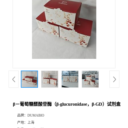
公
司
动
态
产
品
展
β－葡萄糖醛酸苷酶（β-glucuronidase，β-GD）试剂盒
厅
品牌：
DUMABIO
产地：
上海
证