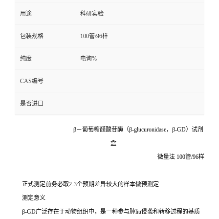
用途
科研实验
留
包装规格
100管/96样
言
纯度
电询%
CAS编号
是否进口
β－葡萄糖醛酸苷酶（β-glucuronidase，β-GD）试剂
盒
微量法 100管/96样
正式测定前务必取2-3个预期差异较大的样本做预测定
测定意义
β-GD广泛存在于动物组织中，是一种参与肿liu侵袭和转移过程的基质