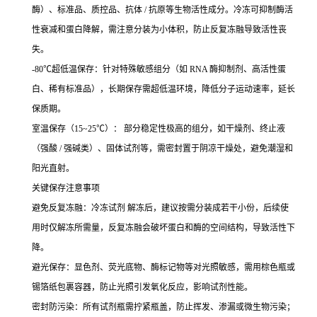
酶）、标准品、质控品、抗体 / 抗原等生物活性成分。冷冻可抑制酶活
性衰减和蛋白降解，需注意分装为小体积，防止反复冻融导致活性丧
失。
-80℃超低温保存：针对特殊敏感组分（如 RNA 酶抑制剂、高活性蛋
白、稀有标准品），长期保存需超低温环境，降低分子运动速率，延长
保质期。
室温保存（15~25℃）： 部分稳定性极高的组分，如干燥剂、终止液
（强酸 / 强碱类）、固体试剂等，需密封置于阴凉干燥处，避免潮湿和
阳光直射。
关键保存注意事项
避免反复冻融：冷冻试剂 解冻后，建议按需分装成若干小份，后续使
用时仅解冻所需量，反复冻融会破坏蛋白和酶的空间结构，导致活性下
降。
避光保存：显色剂、荧光底物、酶标记物等对光照敏感，需用棕色瓶或
锡箔纸包裹容器，防止光照引发氧化反应，影响试剂性能。
密封防污染：所有试剂瓶需拧紧瓶盖，防止挥发、渗漏或微生物污染；