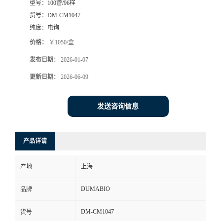
型号：
100管/96样
货号：
DM-CM1047
书
纯度：
电询
荣
价格：
￥1050/盒
发布日期：
2026-01-07
誉
更新日期：
2026-06-09
联
发送咨询信息
系
方
产品详请
式
产地
上海
DUMABIO
品牌
在
DM-CM1047
货号
线