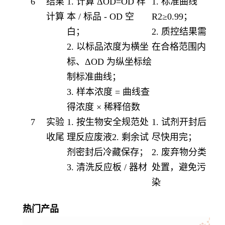
6
结果
1. 计算 ΔOD=OD 样
1. 标准曲线
计算
本 / 标品 - OD 空
R2≥0.99；
白；
2. 质控结果需
2. 以标品浓度为横坐
在合格范围内
标、ΔOD 为纵坐标绘
制标准曲线；
3. 样本浓度 = 曲线查
得浓度 × 稀释倍数
7
实验
1. 按生物安全规范处
1. 试剂开封后
收尾
理反应废液2. 剩余试
尽快用完；
剂密封后冷藏保存；
2. 废弃物分类
3. 清洗反应板 / 器材
处置，避免污
染
热门产品