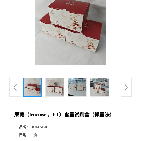
公
司
动
态
产
品
展
果糖（fructose ，FT）含量试剂盒（微量法）
厅
品牌：
DUMABIO
产地：
上海
证