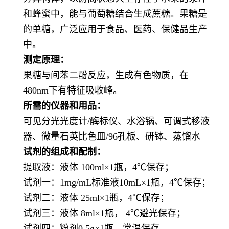
和蜂蜜中，能与
葡萄糖
结合生成
蔗糖
。果糖是
的单糖，广泛应用于食品、医药、保健品生产
中。
测定原理：
果糖与间苯二酚反应，生成有色物质，在
480nm下有特征吸收峰。
所需的仪器和用品：
可见分光光度计/
酶标仪
、水浴锅、可调式移液
器、
微量石英
比色皿/96
孔板
、
研钵、
蒸馏水
试剂的组成和配制：
提取液：液体 100ml×1瓶，4℃保存；
试剂一：1mg/mL
标准
液10mL×1瓶，4℃保存；
试剂二：液体
25
ml×1瓶，4℃保存；
试剂三：液体
8
ml×1瓶， 4℃
避光
保存；
试剂四：粉剂0.5g×1瓶，常温保存
。