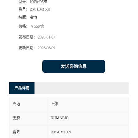
型号：
100管/96样
货号：
DM-CM1009
书
纯度：
电询
荣
价格：
￥550/盒
发布日期：
2026-01-07
誉
更新日期：
2026-06-09
联
发送咨询信息
系
方
产品详请
式
产地
上海
DUMABIO
品牌
在
DM-CM1009
货号
线