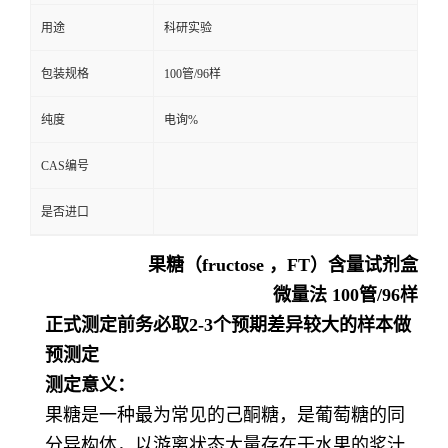
用途
科研实验
留
包装规格
100管/96样
言
纯度
电询%
CAS编号
是否进口
果糖
（fructose
，
FT
）
含量试剂盒
微量法
100
管/
96
样
正式测定前务必取2-3个预期差异较大的样本做
预测定
测定意义：
果糖是一种最为常见的己酮糖，是葡萄糖的同
分异构体，以游离状态大量存在于水果的浆汁