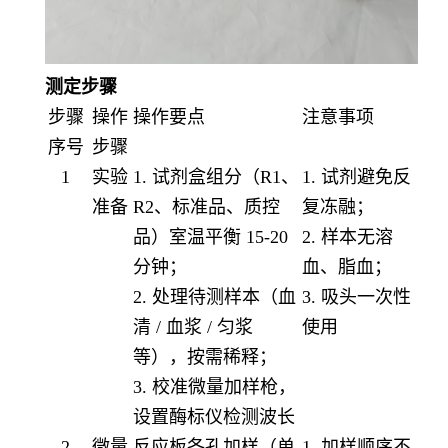
测定步骤
步骤
操作
操作要点
注意事项
序号
步骤
1
实验
1. 试剂盒组分（R1、
1. 试剂避免反
准备
R2、标准品、质控
复冻融；
品）室温平衡 15-20
2. 样本无溶
分钟；
血、脂血；
2. 处理待测样本（血
3. 吸头一次性
清 / 血浆 / 匀浆
使用
等），按需稀释；
3. 校准微量加样枪，
设置酶标仪检测波长
2
微量
反应板各孔加样（单
1. 加样顺序不