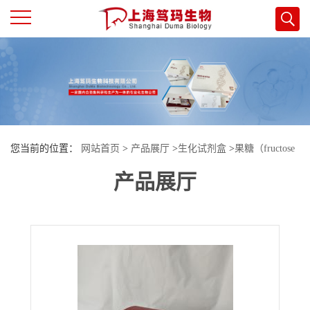
公
司
首
您当前的位置：
网站首页
>
产品展厅
>
生化试剂盒
>
果糖（fructose
页
产品展厅
，FT）含量试剂盒（微量法）
公
司
介
绍