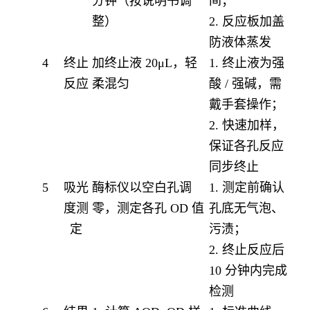
分钟（按说明书调
间；
整）
2. 反应板加盖
防液体蒸发
4
终止
加终止液 20μL，轻
1. 终止液为强
反应
柔混匀
酸 / 强碱，需
戴手套操作；
2. 快速加样，
保证各孔反应
同步终止
5
吸光
酶标仪以空白孔调
1. 测定前确认
度测
零，测定各孔 OD 值
孔底无气泡、
定
污渍；
2. 终止反应后
10 分钟内完成
检测