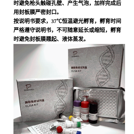
时避免枪头触碰孔壁、产生气泡，加样完成后
用封板膜严密封口。
按说明书要求，37℃恒温避光孵育，孵育时间
严格遵守说明书，不可随意延长或缩短，孵育
时避免封板膜翘起、液体蒸发。