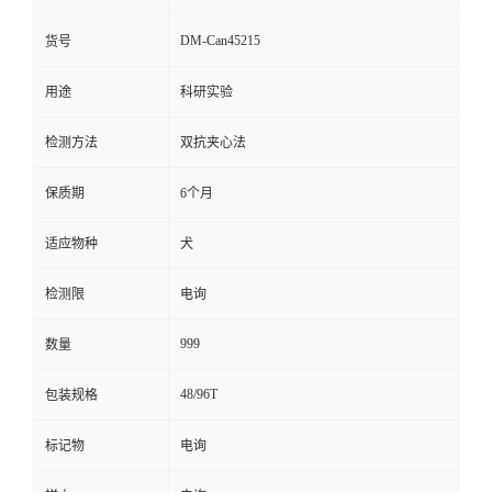
留
DM-Can45215
货号
用途
科研实验
言
检测方法
双抗夹心法
保质期
6个月
适应物种
犬
检测限
电询
999
数量
48/96T
包装规格
标记物
电询