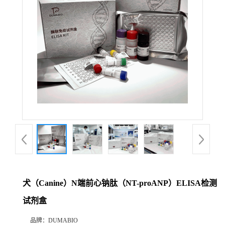
公
司
动
态
产
品
展
犬（Canine）N端前心钠肽（NT-proANP）ELISA检测
厅
试剂盒
证
品牌：
DUMABIO