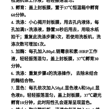
检测抗体工作液，轻轻振荡混匀。
3. 孵育：盖上封板膜，置于37℃恒温箱中孵育
60分钟。
4. 洗涤：小心揭开封板膜，甩去孔内液体，每
孔加满1×洗涤液，静置30秒后甩去，用吸水纸
拍干；重复此洗涤步骤3次，若使用洗板机，洗
涤次数可增加1次。
5. 加酶：每孔加入80μL链霉亲和素-HRP工作
液，轻轻振荡混匀，盖上封板膜，37℃孵育30
分钟。
6. 洗涤：重复步骤4的洗涤操作， 去除未结合
的酶结合物。
7. 显色：每孔依次加入50μL显色液A和50μL显
色液B，轻轻振荡混匀，盖上封板膜，37℃避光
孵育10分钟，此时阳性孔会逐渐呈现蓝色。