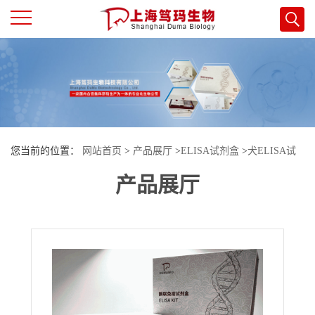
公
司
首
您当前的位置：
网站首页
>
产品展厅
>
ELISA试剂盒
>
犬ELISA试
页
产品展厅
剂盒
>
犬（Canine）N端前心钠肽（NT-proANP）ELISA检测试剂盒
公
司
介
绍