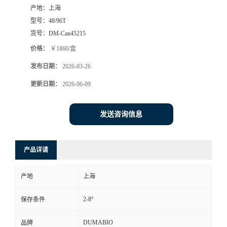
产地：
上海
书
型号：
48/96T
货号：
DM-Can45215
荣
价格：
￥1860/盒
发布日期：
2026-03-26
誉
更新日期：
2026-06-09
联
发送咨询信息
系
方
产品详请
式
产地
上海
在
2-8°
保存条件
线
DUMABIO
品牌