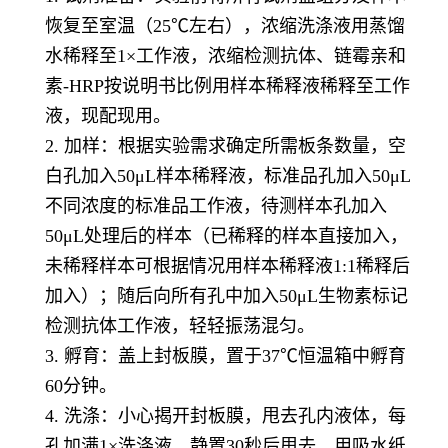
恢复至室温（25℃左右），浓缩洗涤液用蒸馏
水稀释至1×工作液，浓缩检测抗体、链霉亲和
素-HRP按说明书比例用样本稀释液稀释至工作
液，现配现用。
2. 加样：根据实验需求确定所需板条数量，空
白孔加入50μL样本稀释液，标准品孔加入50μL
不同浓度的标准品工作液，待测样本孔加入
50μL处理后的样本（已稀释的样本直接加入，
未稀释样本可根据情况用样本稀释液1:1稀释后
加入）；随后向所有孔中加入50μL生物素标记
检测抗体工作液，轻轻振荡混匀。
3. 孵育：盖上封板膜，置于37℃恒温箱中孵育
60分钟。
4. 洗涤：小心揭开封板膜，甩去孔内液体，每
孔加满1×洗涤液，静置30秒后甩去，用吸水纸