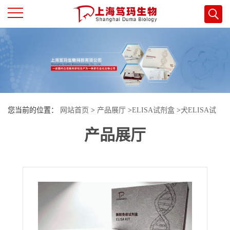
公
司
首
您当前的位置：
网站首页
>
产品展厅
>
ELISA试剂盒
>
犬ELISA试
页
产品展厅
剂盒
>
犬（Canine）10kDa干扰素γ诱导蛋白(IP-10/CXCL10)ELISA检
公
测试剂盒
司
介
绍