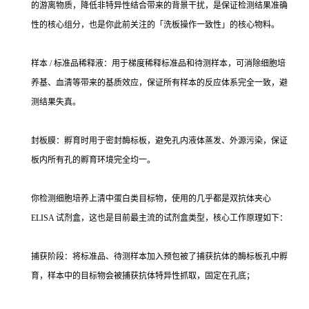
的游离物质，降低非特异性结合带来的背景干扰，是保证检测结果准确
性的核心组分，也是你此前关注的「洗板操作一致性」的核心物料。
样本 / 标准品稀释液：用于梯度稀释标准品和待测样本，可消除细胞培
养基、血清等带来的基质效应，保证所有样本的反应体系完全一致，避
测结果失真。
封板膜：孵育时用于密封酶标板，避免孔内液体蒸发、外源污染，保证
板内所有孔的孵育环境完全均一。
你检测细胞培养上清中蛋白类目标物，使用的几乎都是双抗体夹心
ELISA 试剂盒，这也是目前最主流的试剂盒类型，核心工作原理如下：
捕获阶段：将标准品、待测样本加入预包被了捕获抗体的酶标板孔中孵
育，样本中的目标物会被捕获抗体特异性抓取，固定在孔底；