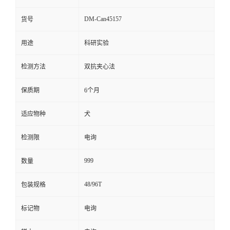
留
DM-Can45157
货号
用途
科研实验
言
检测方法
双抗夹心法
保质期
6个月
适应物种
犬
检测限
电询
999
数量
48/96T
包装规格
标记物
电询