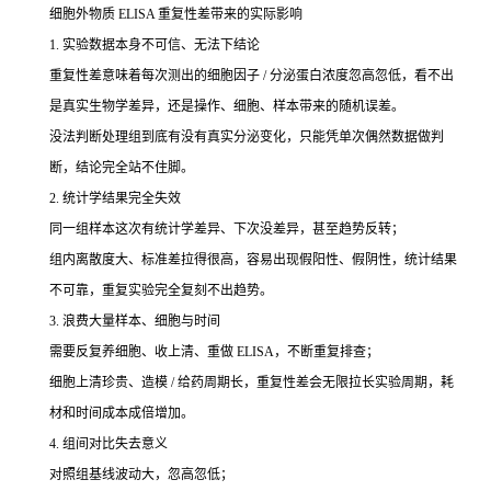
细胞外物质 ELISA 重复性差带来的实际影响
1. 实验数据本身不可信、无法下结论
重复性差意味着每次测出的细胞因子 / 分泌蛋白浓度忽高忽低，看不出
是真实生物学差异，还是操作、细胞、样本带来的随机误差。
没法判断处理组到底有没有真实分泌变化，只能凭单次偶然数据做判
断，结论完全站不住脚。
2. 统计学结果完全失效
同一组样本这次有统计学差异、下次没差异，甚至趋势反转；
组内离散度大、标准差拉得很高，容易出现假阳性、假阴性，统计结果
不可靠，重复实验完全复刻不出趋势。
3. 浪费大量样本、细胞与时间
需要反复养细胞、收上清、重做 ELISA，不断重复排查；
细胞上清珍贵、造模 / 给药周期长，重复性差会无限拉长实验周期，耗
材和时间成本成倍增加。
4. 组间对比失去意义
对照组基线波动大，忽高忽低；