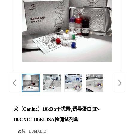
公
司
动
态
产
品
展
犬（Canine）10kDa干扰素γ诱导蛋白(IP-
厅
10/CXCL10)ELISA检测试剂盒
证
品牌：
DUMABIO