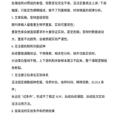
处理组和对照组的差值、倍数变化完全不准，没法定量表达上调 / 下调
幅度，只能定性模糊描述，做不了剂量梯度、时效梯度的规律分析。
5. 文章投稿、答辩直接受阻
期刊审稿人最看重生物学重复、实验可重现性；
重复性差会被直接要求补大量验证实验，甚至拒稿；答辩时数据波动
大、重复不出趋势，会被质疑实验严谨性。
6. 无法做机制和功能延伸
后续要做通路验证、干预挽救、相关性分析、体外功能实验时，
分泌蛋白基线不稳，上下游机制关联根本建立不起来，整个课题逻辑链
条断裂。
7. 无法建立标准化实验体系
没法固定细胞接种密度、培养时长、收样时间、稀释倍数、ELISA 条
件；
永远在 “试条件”，形成不了稳定 SOP，后续后续课题、后续批次实验
没法沿用方法。
8. 容易误判实验条件和药物效果