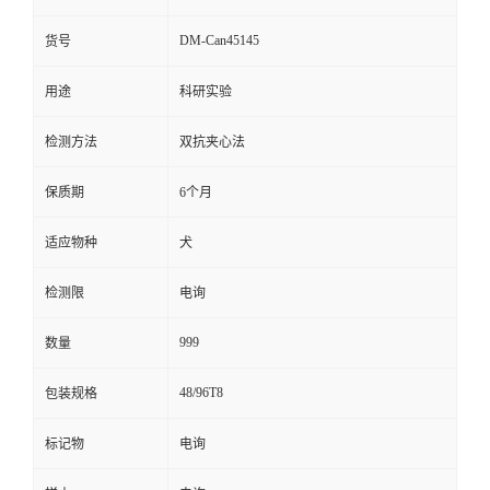
留
DM-Can45145
货号
用途
科研实验
言
检测方法
双抗夹心法
保质期
6个月
适应物种
犬
检测限
电询
999
数量
48/96T8
包装规格
标记物
电询