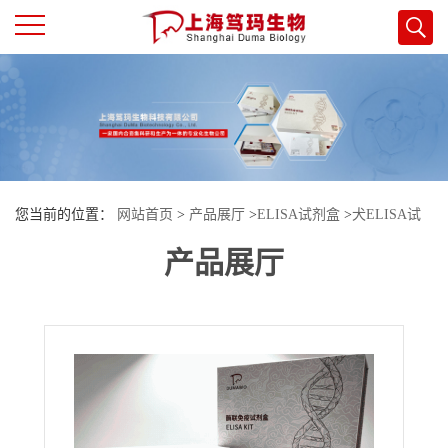
公
司
首
您当前的位置：
网站首页
>
产品展厅
>
ELISA试剂盒
>
犬ELISA试
页
产品展厅
剂盒
>
犬（Canine）抗环胍氨酸肽抗体(ACCPA)ELISA检测试剂盒
公
司
介
绍