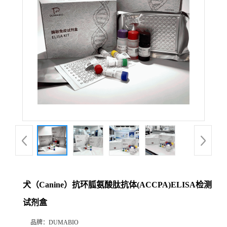
公
司
动
态
产
品
展
犬（Canine）抗环胍氨酸肽抗体(ACCPA)ELISA检测
厅
试剂盒
证
品牌：
DUMABIO