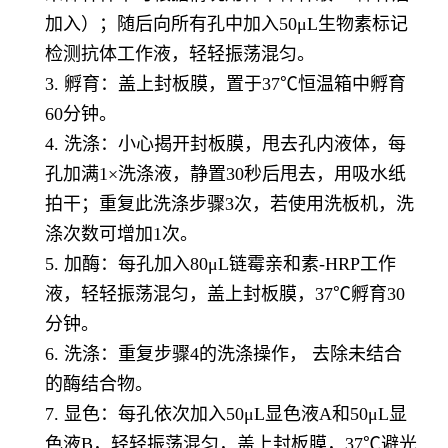
加入）；随后向所有孔中加入50μL生物素标记
检测抗体工作液，轻轻振荡混匀。
3. 孵育：盖上封板膜，置于37℃恒温箱中孵育
60分钟。
4. 洗涤：小心揭开封板膜，甩去孔内液体，每
孔加满1×洗涤液，静置30秒后甩去，用吸水纸
拍干；重复此洗涤步骤3次，若使用洗板机，洗
涤次数可增加1次。
5. 加酶：每孔加入80μL链霉亲和素-HRP工作
液，轻轻振荡混匀，盖上封板膜，37℃孵育30
分钟。
6. 洗涤：重复步骤4的洗涤操作， 去除未结合
的酶结合物。
7. 显色：每孔依次加入50μL显色液A和50μL显
色液B，轻轻振荡混匀，盖上封板膜，37℃避光