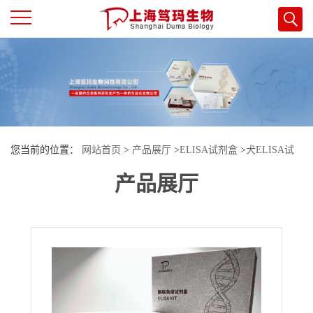
公
司
首
您当前的位置：
网站首页
>
产品展厅
>
ELISA试剂盒
>
犬ELISA试
页
产品展厅
剂盒
>
犬（Canine）去甲肾上腺素(NA/NE)ELISA检测试剂盒
公
司
介
绍