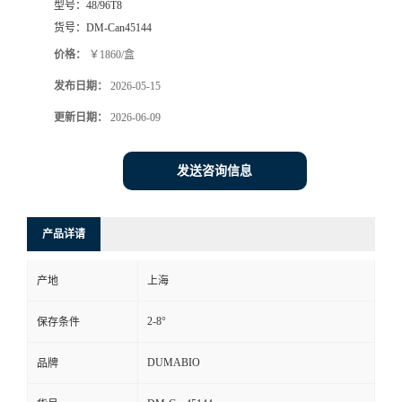
型号：
48/96T8
货号：
DM-Can45144
书
价格：
￥1860/盒
荣
发布日期：
2026-05-15
更新日期：
2026-06-09
誉
联
发送咨询信息
系
产品详请
方
产地
上海
式
2-8°
保存条件
在
DUMABIO
品牌
线