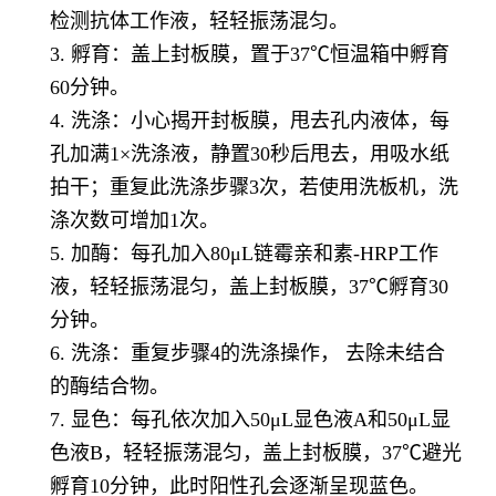
检测抗体工作液，轻轻振荡混匀。
3. 孵育：盖上封板膜，置于37℃恒温箱中孵育
60分钟。
4. 洗涤：小心揭开封板膜，甩去孔内液体，每
孔加满1×洗涤液，静置30秒后甩去，用吸水纸
拍干；重复此洗涤步骤3次，若使用洗板机，洗
涤次数可增加1次。
5. 加酶：每孔加入80μL链霉亲和素-HRP工作
液，轻轻振荡混匀，盖上封板膜，37℃孵育30
分钟。
6. 洗涤：重复步骤4的洗涤操作， 去除未结合
的酶结合物。
7. 显色：每孔依次加入50μL显色液A和50μL显
色液B，轻轻振荡混匀，盖上封板膜，37℃避光
孵育10分钟，此时阳性孔会逐渐呈现蓝色。