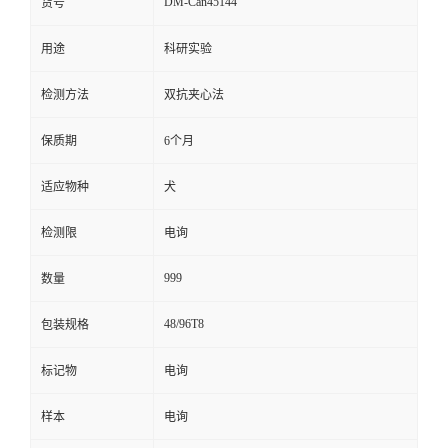
DM-Can45144
货号
留
用途
科研实验
言
检测方法
双抗夹心法
保质期
6个月
适应物种
犬
检测限
电询
999
数量
48/96T8
包装规格
标记物
电询
样本
电询