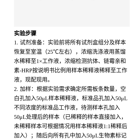
实验步骤
1. 试剂准备：实验前将所有试剂盒组分及样本
恢复至室温（25℃左右），浓缩洗涤液用蒸馏
水稀释至1×工作液，浓缩检测抗体、链霉亲和
素-HRP按说明书比例用样本稀释液稀释至工作
液，现配现用。
2. 加样：根据实验需求确定所需板条数量，空
白孔加入50μL样本稀释液，标准品孔加入50μL
不同浓度的标准品工作液，待测样本孔加入
50μL处理后的样本（已稀释的样本直接加入，
未稀释样本可根据情况用样本稀释液1:1稀释后
加入）；随后向所有孔中加入50μL生物素标记