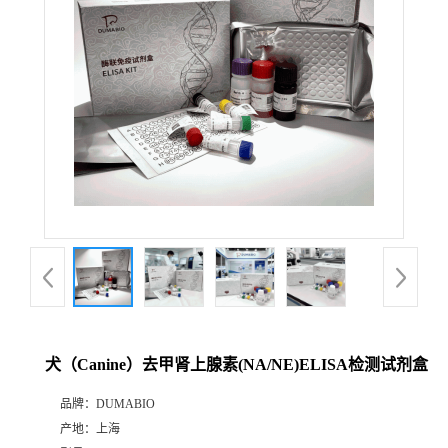
公
司
动
态
产
品
展
犬（Canine）去甲肾上腺素(NA/NE)ELISA检测试剂盒
厅
品牌：
DUMABIO
产地：
上海
证