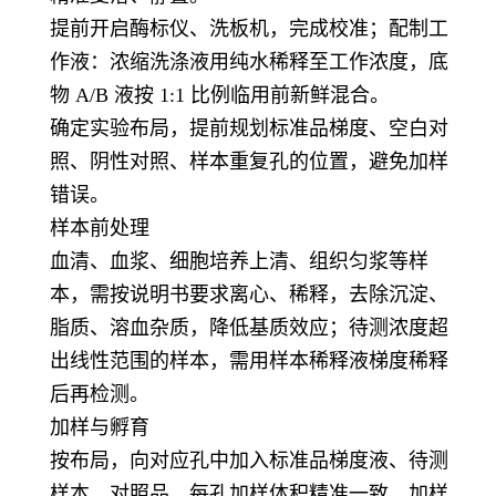
提前开启酶标仪、洗板机，完成校准；配制工
作液：浓缩洗涤液用纯水稀释至工作浓度，底
物 A/B 液按 1:1 比例临用前新鲜混合。
确定实验布局，提前规划标准品梯度、空白对
照、阴性对照、样本重复孔的位置，避免加样
错误。
样本前处理
血清、血浆、细胞培养上清、组织匀浆等样
本，需按说明书要求离心、稀释，去除沉淀、
脂质、溶血杂质，降低基质效应；待测浓度超
出线性范围的样本，需用样本稀释液梯度稀释
后再检测。
加样与孵育
按布局，向对应孔中加入标准品梯度液、待测
样本、对照品，每孔加样体积精准一致，加样