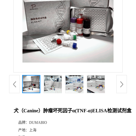
公
司
动
态
产
品
展
犬（Canine）肿瘤坏死因子α(TNF-α)ELISA检测试剂盒
厅
品牌：
DUMABIO
产地：
上海
证