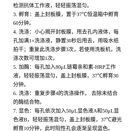
检测抗体工作液，轻轻振荡混匀。
3. 孵育：盖上封板膜，置于37℃恒温箱中孵育
60分钟。
4. 洗涤：小心揭开封板膜，甩去孔内液体，每
孔加满1×洗涤液，静置30秒后甩去，用吸水纸
拍干；重复此洗涤步骤3次，若使用洗板机，洗
涤次数可增加1次。
5. 加酶：每孔加入80μL链霉亲和素-HRP工作
液，轻轻振荡混匀，盖上封板膜，37℃孵育30
分钟。
6. 洗涤：重复步骤4的洗涤操作， 去除未结合
的酶结合物。
7. 显色：每孔依次加入50μL显色液A和50μL显
色液B，轻轻振荡混匀，盖上封板膜，37℃避光
孵育10分钟，此时阳性孔会逐渐呈现蓝色。