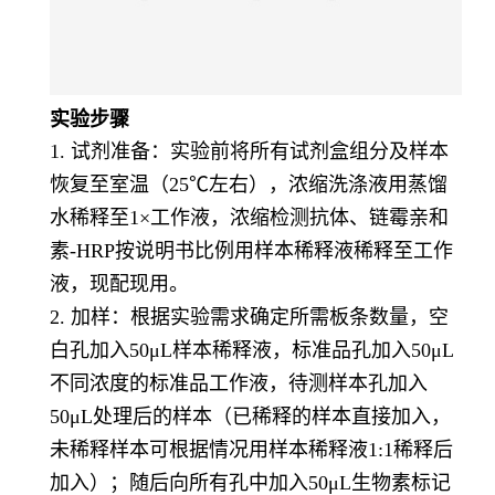
实验步骤
1. 试剂准备：实验前将所有试剂盒组分及样本
恢复至室温（25℃左右），浓缩洗涤液用蒸馏
水稀释至1×工作液，浓缩检测抗体、链霉亲和
素-HRP按说明书比例用样本稀释液稀释至工作
液，现配现用。
2. 加样：根据实验需求确定所需板条数量，空
白孔加入50μL样本稀释液，标准品孔加入50μL
不同浓度的标准品工作液，待测样本孔加入
50μL处理后的样本（已稀释的样本直接加入，
未稀释样本可根据情况用样本稀释液1:1稀释后
加入）；随后向所有孔中加入50μL生物素标记