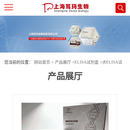
公
司
首
您当前的位置：
网站首页
>
产品展厅
>
ELISA试剂盒
>
犬ELISA试
页
产品展厅
剂盒
>
犬（Canine）肿瘤坏死因子α(TNF-α)ELISA检测试剂盒
公
司
介
绍