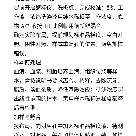
提前开启酶标仪、洗板机，完成校准；配制工
作液：浓缩洗涤液用纯水稀释至工作浓度，底
物 A/B 液按 1:1 比例临用前新鲜混合。
确定实验布局，提前规划标准品梯度、空白对
照、阴性对照、样本重复孔的位置，避免加样
错误。
样本前处理
血清、血浆、细胞培养上清、组织匀浆等样
本，需按说明书要求离心、稀释，去除沉淀、
脂质、溶血杂质，降低基质效应；待测浓度超
出线性范围的样本，需用样本稀释液梯度稀释
后再检测。
加样与孵育
按布局，向对应孔中加入标准品梯度液、待测
样本、对照品，每孔加样体积精准一致，加样