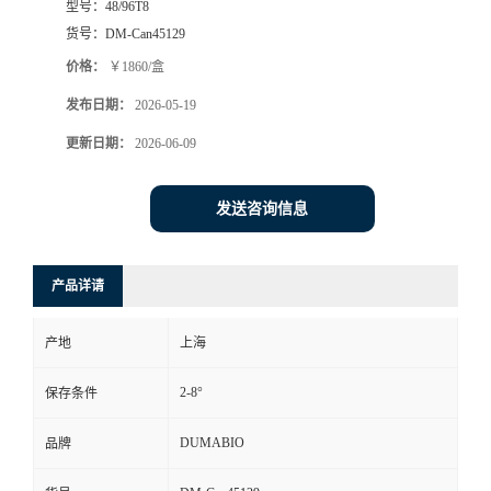
型号：
48/96T8
货号：
DM-Can45129
书
价格：
￥1860/盒
荣
发布日期：
2026-05-19
更新日期：
2026-06-09
誉
联
发送咨询信息
系
产品详请
方
产地
上海
式
2-8°
保存条件
在
DUMABIO
品牌
线