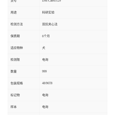
DM-Can45129
货号
留
用途
科研实验
言
检测方法
双抗夹心法
保质期
6个月
适应物种
犬
检测限
电询
999
数量
48/96T8
包装规格
标记物
电询
样本
电询