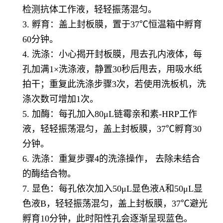
检测抗体工作液，轻轻振荡混匀。
3. 孵育：盖上封板膜，置于37℃恒温箱中孵育
60分钟。
4. 洗涤：小心揭开封板膜，甩去孔内液体，每
孔加满1×洗涤液，静置30秒后甩去，用吸水纸
拍干；重复此洗涤步骤3次，若使用洗板机，洗
涤次数可增加1次。
5. 加酶：每孔加入80μL链霉亲和素-HRP工作
液，轻轻振荡混匀，盖上封板膜，37℃孵育30
分钟。
6. 洗涤：重复步骤4的洗涤操作， 去除未结合
的酶结合物。
7. 显色：每孔依次加入50μL显色液A和50μL显
色液B，轻轻振荡混匀，盖上封板膜，37℃避光
孵育10分钟，此时阳性孔会逐渐呈现蓝色。