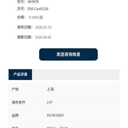
型号：
48/96T8
货号：
DM-Can45128
书
价格：
￥1860/盒
荣
发布日期：
2026-05-19
更新日期：
2026-06-09
誉
联
发送咨询信息
系
产品详请
方
产地
上海
式
2-8°
保存条件
在
DUMABIO
品牌
线