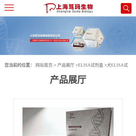
公
司
首
您当前的位置：
网站首页
>
产品展厅
>
ELISA试剂盒
>
犬ELISA试
页
产品展厅
剂盒
>
犬（Canine）白介素10(IL-10)ELISA检测试剂盒
公
司
介
绍