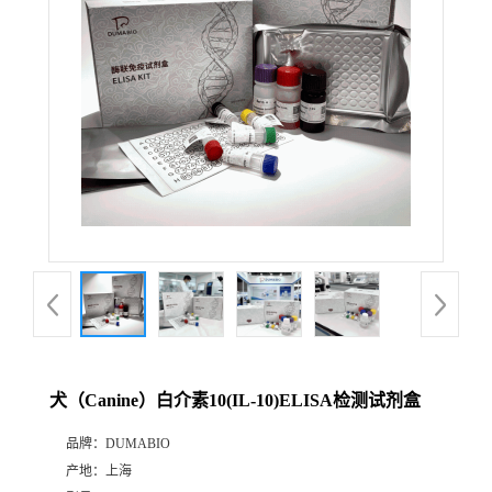
公
司
动
态
产
品
展
犬（Canine）白介素10(IL-10)ELISA检测试剂盒
厅
品牌：
DUMABIO
产地：
上海
证