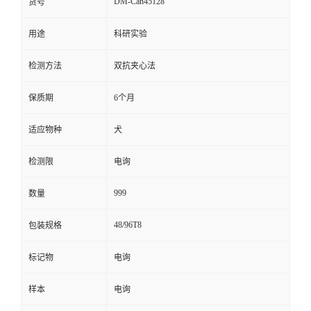
DM-Can45128
货号
留
用途
科研实验
言
检测方法
双抗夹心法
保质期
6个月
适应物种
犬
检测限
电询
999
数量
48/96T8
包装规格
标记物
电询
样本
电询