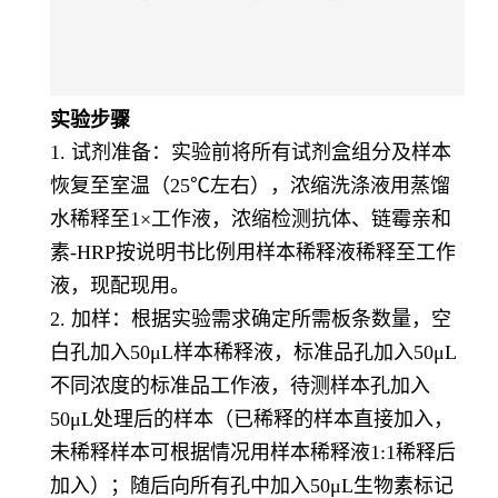
实验步骤
1. 试剂准备：实验前将所有试剂盒组分及样本
恢复至室温（25℃左右），浓缩洗涤液用蒸馏
水稀释至1×工作液，浓缩检测抗体、链霉亲和
素-HRP按说明书比例用样本稀释液稀释至工作
液，现配现用。
2. 加样：根据实验需求确定所需板条数量，空
白孔加入50μL样本稀释液，标准品孔加入50μL
不同浓度的标准品工作液，待测样本孔加入
50μL处理后的样本（已稀释的样本直接加入，
未稀释样本可根据情况用样本稀释液1:1稀释后
加入）；随后向所有孔中加入50μL生物素标记