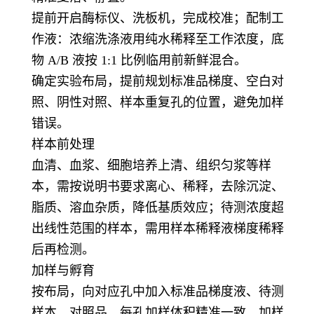
提前开启酶标仪、洗板机，完成校准；配制工
作液：浓缩洗涤液用纯水稀释至工作浓度，底
物 A/B 液按 1:1 比例临用前新鲜混合。
确定实验布局，提前规划标准品梯度、空白对
照、阴性对照、样本重复孔的位置，避免加样
错误。
样本前处理
血清、血浆、细胞培养上清、组织匀浆等样
本，需按说明书要求离心、稀释，去除沉淀、
脂质、溶血杂质，降低基质效应；待测浓度超
出线性范围的样本，需用样本稀释液梯度稀释
后再检测。
加样与孵育
按布局，向对应孔中加入标准品梯度液、待测
样本、对照品，每孔加样体积精准一致，加样