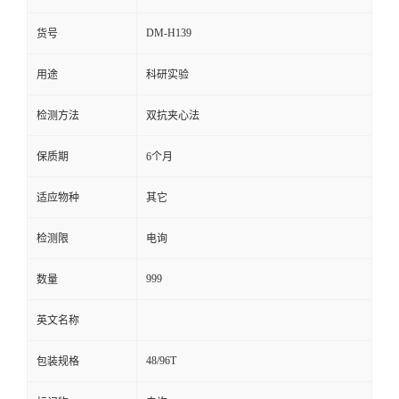
留
DM-H139
货号
用途
科研实验
言
检测方法
双抗夹心法
保质期
6个月
适应物种
其它
检测限
电询
999
数量
英文名称
48/96T
包装规格