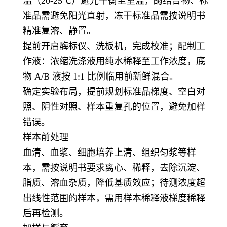
温（20-25℃）避光平衡至室温，酶结合物、标
准品需避免阳光直射，冻干标准品需按说明书
精准复溶、静置。
提前开启酶标仪、洗板机，完成校准；配制工
作液：浓缩洗涤液用纯水稀释至工作浓度，底
物 A/B 液按 1:1 比例临用前新鲜混合。
确定实验布局，提前规划标准品梯度、空白对
照、阴性对照、样本重复孔的位置，避免加样
错误。
样本前处理
血清、血浆、细胞培养上清、组织匀浆等样
本，需按说明书要求离心、稀释，去除沉淀、
脂质、溶血杂质，降低基质效应；待测浓度超
出线性范围的样本，需用样本稀释液梯度稀释
后再检测。