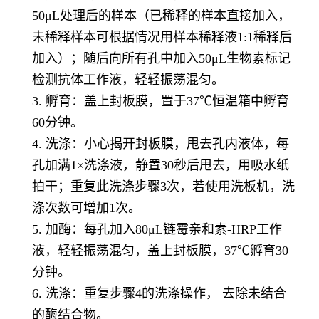
50μL处理后的样本（已稀释的样本直接加入，
未稀释样本可根据情况用样本稀释液1:1稀释后
加入）；随后向所有孔中加入50μL生物素标记
检测抗体工作液，轻轻振荡混匀。
3. 孵育：盖上封板膜，置于37℃恒温箱中孵育
60分钟。
4. 洗涤：小心揭开封板膜，甩去孔内液体，每
孔加满1×洗涤液，静置30秒后甩去，用吸水纸
拍干；重复此洗涤步骤3次，若使用洗板机，洗
涤次数可增加1次。
5. 加酶：每孔加入80μL链霉亲和素-HRP工作
液，轻轻振荡混匀，盖上封板膜，37℃孵育30
分钟。
6. 洗涤：重复步骤4的洗涤操作， 去除未结合
的酶结合物。