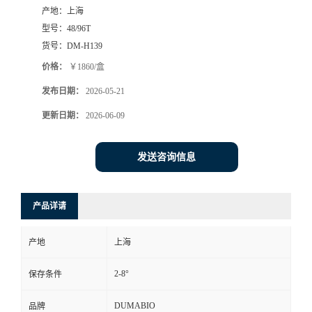
产地：
上海
书
型号：
48/96T
货号：
DM-H139
荣
价格：
￥1860/盒
发布日期：
2026-05-21
誉
更新日期：
2026-06-09
联
发送咨询信息
系
方
产品详请
式
产地
上海
在
2-8°
保存条件
线
DUMABIO
品牌