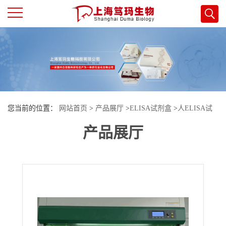
公
司
首
您当前的位置：
网站首页
>
产品展厅
>
ELISA试剂盒
>
人ELISA试
页
产品展厅
剂盒
>
人（Human）白细胞介素13受体α1(IL-13Ra1) ELISA检测试剂
公
盒
司
介
绍