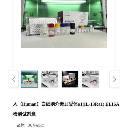
公
司
动
态
产
品
展
人（Human）白细胞介素13受体α1(IL-13Ra1) ELISA
厅
检测试剂盒
证
品牌：
DUMABIO