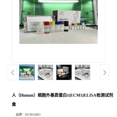
公
司
动
态
产
品
展
人（Human）细胞外基质蛋白1(ECM1)ELISA检测试剂
厅
盒
证
品牌：
DUMABIO