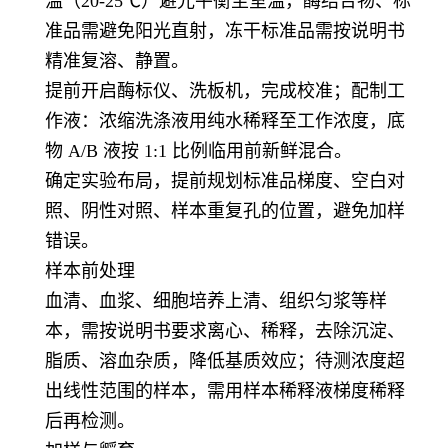
温（20-25℃）避光平衡至室温，酶结合物、标
准品需避免阳光直射，冻干标准品需按说明书
精准复溶、静置。
提前开启酶标仪、洗板机，完成校准；配制工
作液：浓缩洗涤液用纯水稀释至工作浓度，底
物 A/B 液按 1:1 比例临用前新鲜混合。
确定实验布局，提前规划标准品梯度、空白对
照、阴性对照、样本重复孔的位置，避免加样
错误。
样本前处理
血清、血浆、细胞培养上清、组织匀浆等样
本，需按说明书要求离心、稀释，去除沉淀、
脂质、溶血杂质，降低基质效应；待测浓度超
出线性范围的样本，需用样本稀释液梯度稀释
后再检测。