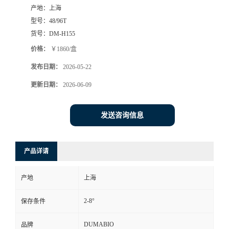
产地：
上海
书
型号：
48/96T
货号：
DM-H155
荣
价格：
￥1860/盒
发布日期：
2026-05-22
誉
更新日期：
2026-06-09
联
发送咨询信息
系
方
产品详请
式
产地
上海
在
2-8°
保存条件
线
DUMABIO
品牌