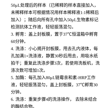
50μL处理后的样本（已稀释的样本直接加入，
未稀释样本可根据情况用样本稀释液1:1稀释后
加入）；随后向所有孔中加入50μL生物素标记
检测抗体工作液，轻轻振荡混匀。
3. 孵育：盖上封板膜，置于37℃恒温箱中孵育
60分钟。
4. 洗涤：小心揭开封板膜，甩去孔内液体，每
孔加满1×洗涤液，静置30秒后甩去，用吸水纸
拍干；重复此洗涤步骤3次，若使用洗板机，洗
涤次数可增加1次。
5. 加酶：每孔加入80μL链霉亲和素-HRP工作
液，轻轻振荡混匀，盖上封板膜，37℃孵育30
分钟。
6. 洗涤：重复步骤4的洗涤操作， 去除未结合
的酶结合物。