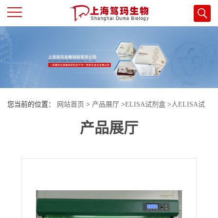
公
司
首
您当前的位置：
网站首页
>
产品展厅
>
ELISA试剂盒
>
人ELISA试
页
产品展厅
剂盒
>
人（Human）细胞外基质蛋白1(ECM1)ELISA检测试剂盒
公
司
介
绍