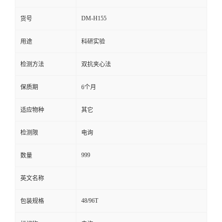
留
DM-H155
货号
用途
科研实验
言
检测方法
双抗夹心法
保质期
6个月
适应物种
其它
检测限
电询
999
数量
英文名称
48/96T
包装规格